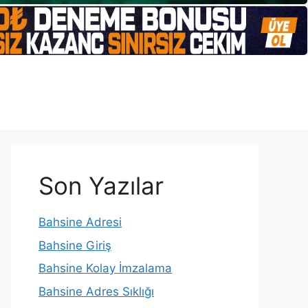
Son Yazılar
Bahsine Adresi
Bahsine Giriş
Bahsine Kolay İmzalama
Bahsine Adres Sıklığı