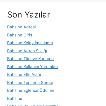
Son Yazılar
Bahsine Adresi
Bahsine Giriş
Bahsine Kolay İmzalama
Bahsine Adres Sıklığı
Bahsine Türkiye Konumu
Bahsine Kullanıcı Yorumları
Bahsine Etki Alanı
Bahsine Toplama Süreci
Bahsine Eğlence Ödülleri
Bahsine