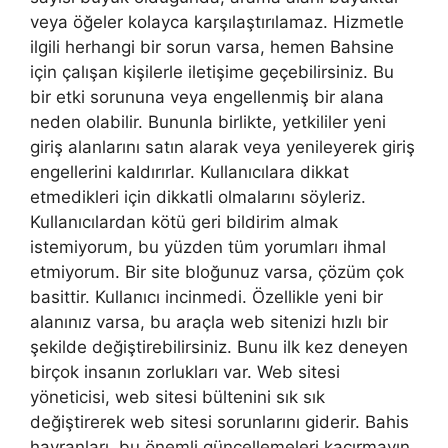
veya öğeler kolayca karşılaştırılamaz. Hizmetle
ilgili herhangi bir sorun varsa, hemen Bahsine
için çalışan kişilerle iletişime geçebilirsiniz. Bu
bir etki sorununa veya engellenmiş bir alana
neden olabilir. Bununla birlikte, yetkililer yeni
giriş alanlarını satın alarak veya yenileyerek giriş
engellerini kaldırırlar. Kullanıcılara dikkat
etmedikleri için dikkatli olmalarını söyleriz.
Kullanıcılardan kötü geri bildirim almak
istemiyorum, bu yüzden tüm yorumları ihmal
etmiyorum. Bir site bloğunuz varsa, çözüm çok
basittir. Kullanıcı incinmedi. Özellikle yeni bir
alanınız varsa, bu araçla web sitenizi hızlı bir
şekilde değiştirebilirsiniz. Bunu ilk kez deneyen
birçok insanın zorlukları var. Web sitesi
yöneticisi, web sitesi bültenini sık sık
değiştirerek web sitesi sorunlarını giderir. Bahis
hayranları, bu önemli güncellemeleri kaçırmayın.