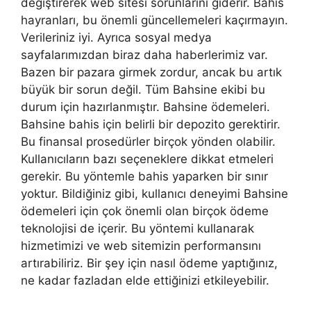
değiştirerek web sitesi sorunlarını giderir. Bahis
hayranları, bu önemli güncellemeleri kaçırmayın.
Verileriniz iyi. Ayrıca sosyal medya
sayfalarımızdan biraz daha haberlerimiz var.
Bazen bir pazara girmek zordur, ancak bu artık
büyük bir sorun değil. Tüm Bahsine ekibi bu
durum için hazırlanmıştır. Bahsine ödemeleri.
Bahsine bahis için belirli bir depozito gerektirir.
Bu finansal prosedürler birçok yönden olabilir.
Kullanıcıların bazı seçeneklere dikkat etmeleri
gerekir. Bu yöntemle bahis yaparken bir sınır
yoktur. Bildiğiniz gibi, kullanıcı deneyimi Bahsine
ödemeleri için çok önemli olan birçok ödeme
teknolojisi de içerir. Bu yöntemi kullanarak
hizmetimizi ve web sitemizin performansını
artırabiliriz. Bir şey için nasıl ödeme yaptığınız,
ne kadar fazladan elde ettiğinizi etkileyebilir.