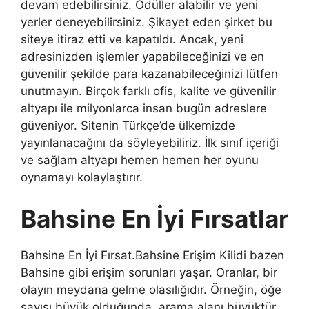
devam edebilirsiniz. Ödüller alabilir ve yeni
yerler deneyebilirsiniz. Şikayet eden şirket bu
siteye itiraz etti ve kapatıldı. Ancak, yeni
adresinizden işlemler yapabileceğinizi ve en
güvenilir şekilde para kazanabileceğinizi lütfen
unutmayın. Birçok farklı ofis, kalite ve güvenilir
altyapı ile milyonlarca insan bugün adreslere
güveniyor. Sitenin Türkçe’de ülkemizde
yayınlanacağını da söyleyebiliriz. İlk sınıf içeriği
ve sağlam altyapı hemen hemen her oyunu
oynamayı kolaylaştırır.
Bahsine En İyi Fırsatlar
Bahsine En İyi Fırsat.Bahsine Erişim Kilidi bazen
Bahsine gibi erişim sorunları yaşar. Oranlar, bir
olayın meydana gelme olasılığıdır. Örneğin, öğe
sayısı büyük olduğunda, arama alanı büyüktür