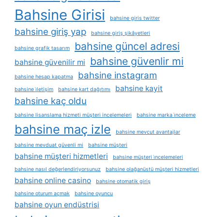
Bahsine Girisi
bahsine giris twitter
bahsine giriş yap
bahsine giriş şikâyetleri
bahsine güncel adresi
bahsine grafik tasarım
bahsine güvenlir mi
bahsine güvenilir mi
bahsine instagram
bahsine hesap kapatma
bahsine kayit
bahsine i̇letişim
bahsine kart dağıtımı
bahsine kaç oldu
bahsine lisanslama hizmeti müşteri incelemeleri
bahsine marka i̇nceleme
bahsine maç izle
bahsine mevcut avantajlar
bahsine mevduat güvenli mi
bahsine müşteri
bahsine müşteri hizmetleri
bahsine müşteri i̇ncelemeleri
bahsine nasıl değerlendiriyorsunuz
bahsine olağanüstü müşteri hizmetleri
bahsine online casino
bahsine otomatik giriş
bahsine oturum açmak
bahsine oyuncu
bahsine oyun endüstrisi