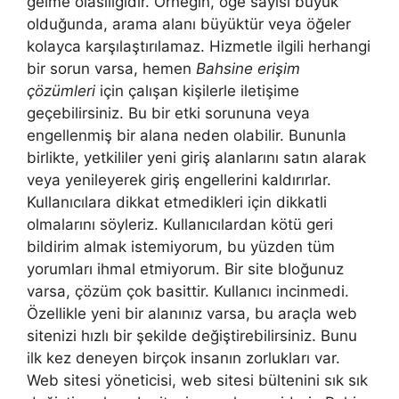
gelme olasılığıdır. Örneğin, öğe sayısı büyük
olduğunda, arama alanı büyüktür veya öğeler
kolayca karşılaştırılamaz. Hizmetle ilgili herhangi
bir sorun varsa, hemen
Bahsine erişim
çözümleri
için çalışan kişilerle iletişime
geçebilirsiniz. Bu bir etki sorununa veya
engellenmiş bir alana neden olabilir. Bununla
birlikte, yetkililer yeni giriş alanlarını satın alarak
veya yenileyerek giriş engellerini kaldırırlar.
Kullanıcılara dikkat etmedikleri için dikkatli
olmalarını söyleriz. Kullanıcılardan kötü geri
bildirim almak istemiyorum, bu yüzden tüm
yorumları ihmal etmiyorum. Bir site bloğunuz
varsa, çözüm çok basittir. Kullanıcı incinmedi.
Özellikle yeni bir alanınız varsa, bu araçla web
sitenizi hızlı bir şekilde değiştirebilirsiniz. Bunu
ilk kez deneyen birçok insanın zorlukları var.
Web sitesi yöneticisi, web sitesi bültenini sık sık