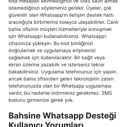
kısa mesajları sevmediğinizi ve SMS satın almak
istemediğinizi söylemeniz gerekir. Üyeler, çok
güvenilir olan Whatsapp’ın iletişim destek hattı
aracılığıyla birbirlerine kolayca ulaşabilirler. Canlı
bahis ofisinin müşteri hizmetleriyle konuşmak
için Whatsapp’ı kullanabilirsiniz. Whatsapp’ı
cihazınıza yükleyin. Bu kod kimliğinizi
doğrulamak ve uygulamaya erişmenizi
sağlamak için kullanılacaktır. Bir kağıt veya
ekran üzerine yazabilir ve isterseniz tekrar
bakabilirsiniz. Uygulama telefonunuz için yapılır,
ancak bahis ofisinden gelen teknolojinin zaten
telefonunuzda olan bir Whatsapp uygulaması
vardır, bu nedenle indirmeniz gerekmez. SMS
kodunu girmenize gerek yok.
Bahsine Whatsapp Desteği
Kullanıcı Yorumları