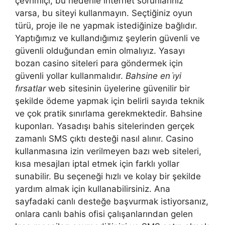
çevrimiçi, bu nedenle internet sorunlarınız
varsa, bu siteyi kullanmayın. Seçtiğiniz oyun
türü, proje ile ne yapmak istediğinize bağlıdır.
Yaptığımız ve kullandığımız şeylerin güvenli ve
güvenli olduğundan emin olmalıyız. Yasayı
bozan casino siteleri para göndermek için
güvenli yollar kullanmalıdır.
Bahsine en i̇yi
fırsatlar
web sitesinin üyelerine güvenilir bir
şekilde ödeme yapmak için belirli sayıda teknik
ve çok pratik sınırlama gerekmektedir. Bahsine
kuponları. Yasadışı bahis sitelerinden gerçek
zamanlı SMS çıktı desteği nasıl alınır. Casino
kullanmasına izin verilmeyen bazı web siteleri,
kısa mesajları iptal etmek için farklı yollar
sunabilir. Bu seçeneği hızlı ve kolay bir şekilde
yardım almak için kullanabilirsiniz. Ana
sayfadaki canlı desteğe başvurmak istiyorsanız,
onlara canlı bahis ofisi çalışanlarından gelen