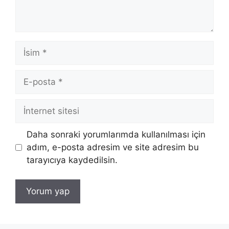
İsim
E-
posta
İnternet
sitesi
Daha sonraki yorumlarımda kullanılması için
adım, e-posta adresim ve site adresim bu
tarayıcıya kaydedilsin.