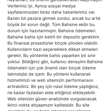
Verileriniz iyi. Ayrıca sosyal medya
sayfalarımızdan biraz daha haberlerimiz var.
Bazen bir pazara girmek zordur, ancak bu artık
büyük bir sorun değil. Tüm Bahsine ekibi bu
durum için hazırlanmıştır. Bahsine ödemeleri.
Bahsine bahis için belirli bir depozito gerektirir.
Bu finansal prosedürler birçok yönden olabilir.
Kullanıcıların bazı seçeneklere dikkat etmeleri
gerekir. Bu yöntemle bahis yaparken bir sınır
yoktur. Bildiğiniz gibi, kullanıcı deneyimi Bahsine
ödemeleri için çok önemli olan birçok ödeme
teknolojisi de içerir. Bu yöntemi kullanarak
hizmetimizi ve web sitemizin performansını
artırabiliriz. Bir şey için nasıl ödeme yaptığınız,
ne kadar fazladan elde ettiğinizi etkileyebilir.
Web sitenizin güven analizinde vurgulanacak
ikinci nokta altyapınızın kalitesidir. Bu site