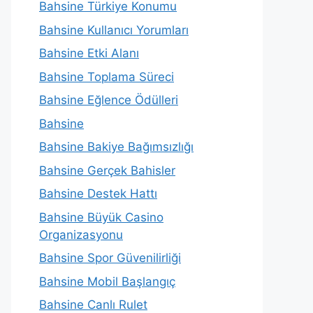
Bahsine Türkiye Konumu
Bahsine Kullanıcı Yorumları
Bahsine Etki Alanı
Bahsine Toplama Süreci
Bahsine Eğlence Ödülleri
Bahsine
Bahsine Bakiye Bağımsızlığı
Bahsine Gerçek Bahisler
Bahsine Destek Hattı
Bahsine Büyük Casino
Organizasyonu
Bahsine Spor Güvenilirliği
Bahsine Mobil Başlangıç
Bahsine Canlı Rulet