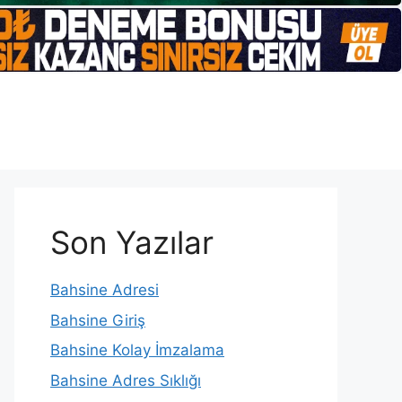
Son Yazılar
Bahsine Adresi
Bahsine Giriş
Bahsine Kolay İmzalama
Bahsine Adres Sıklığı