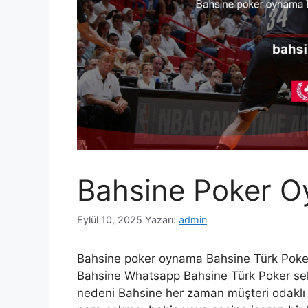
Bahsine Poker 
Eylül 10, 2025
Yazarı:
admin
Bahsine poker oynama Bahsine Türk Poker 
Bahsine Whatsapp Bahsine Türk Poker sek
nedeni Bahsine her zaman müşteri odaklı o