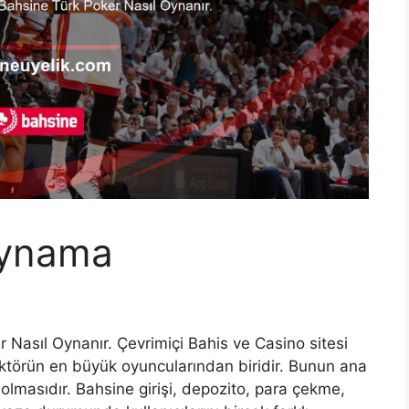
Oynama
Nasıl Oynanır. Çevrimiçi Bahis ve Casino sitesi
törün en büyük oyuncularından biridir. Bunun ana
lmasıdır. Bahsine girişi, depozito, para çekme,