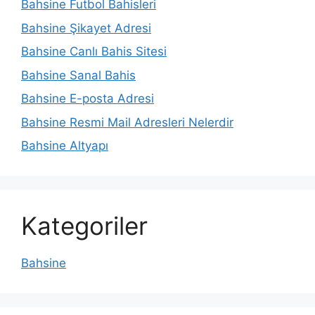
Bahsine Futbol Bahisleri
Bahsine Şikayet Adresi
Bahsine Canlı Bahis Sitesi
Bahsine Sanal Bahis
Bahsine E-posta Adresi
Bahsine Resmi Mail Adresleri Nelerdir
Bahsine Altyapı
Kategoriler
Bahsine