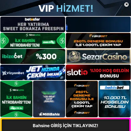
×
Bahsine GİRİŞ İÇİN TIKLAYINIZ!