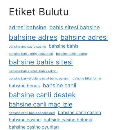
Etiket Bulutu
adresi bahsine
bahis sitesi bahsine
bahsine adres
bahsine adresi
bahsine bahis
bahsine ana sayfa casino
bahsine bahis giriş şikâyetleri
bahsine bahis rekoru
bahsine bahis sitesi
bahsine bahis sitesi bahis rekoru
bahsine basketboluna nasıl bahis oynanır
bahsine bilgi formu
bahsine canli
bahsine bonus
bahsine canli destek
bahsine canli maç izle
bahsine canlı casino
bahsine canlı bahis seçenekleri
bahsine casino
bahsine casino bölümü
bahsine casino oyunları