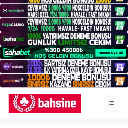
İçeriğe
atla
Menü