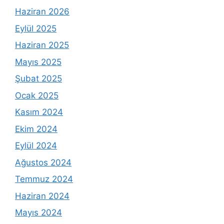
Haziran 2026
Eylül 2025
Haziran 2025
Mayıs 2025
Şubat 2025
Ocak 2025
Kasım 2024
Ekim 2024
Eylül 2024
Ağustos 2024
Temmuz 2024
Haziran 2024
Mayıs 2024