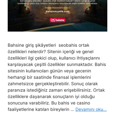
Bahsine giriş şikâyetleri seobahis ortak
özellikleri nelerdir? Sitenin içeriği ve genel
özellikleri ilgi çekici olup, kullanıcı ihtiyaçlarını
karşılayacak çeşitli özellikler sunmaktadır. Bahis
sitesinin kullanıcıları günün veya gecenin
herhangi bir saatinde finansal işlemlerini
zahmetsizce gerçekleştirebilir. Sonuç olarak
paranıza istediğiniz zaman erişebilirsiniz. Ortak
özelliklere dayanarak sonuçların iyi olduğu
sonucuna varabiliriz. Bu bahis ve casino
faaliyetlerine katılan bireylerin …
Devamını oku…