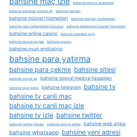
bahsine maç izle
bahsine mevcut avantajlar
bahsine mevduat güvenli mi
bahsine müşteri
bahsine müşteri hizmetleri
bahsine müşteri i̇ncelemeleri
bahsine nasıl değerlendiriyorsunuz
bahsine olağanüstü müşteri hizmetleri
bahsine online casino
bahsine otomatik giriş
bahsine oturum açmak
bahsine oyuncu
bahsine oyun endüstrisi
bahsine para yatirma
bahsine para çekme
bahsine sitesi
bahsine sosyal medya hesapları
bahsine sosyal ağ
bahsine tv
bahsine telegram
bahsine spor bahis
bahsine tv canli maç
bahsine tv canli maç izle
bahsine tv izle
bahsine twitter
bahsine web sitesi
bahsine twitter hesabı
bahsine türkiye adres
bahsine yeni adresi
bahsine whatsapp