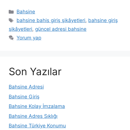
Kategoriler
Bahsine
Etiketler
bahsine bahis giriş şikâyetleri
,
bahsine giriş
şikâyetleri
,
güncel adresi bahsine
Yorum yap
Son Yazılar
Bahsine Adresi
Bahsine Giriş
Bahsine Kolay İmzalama
Bahsine Adres Sıklığı
Bahsine Türkiye Konumu