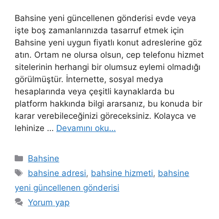
Bahsine yeni güncellenen gönderisi evde veya
işte boş zamanlarınızda tasarruf etmek için
Bahsine yeni uygun fiyatlı konut adreslerine göz
atın. Ortam ne olursa olsun, cep telefonu hizmet
sitelerinin herhangi bir olumsuz eylemi olmadığı
görülmüştür. İnternette, sosyal medya
hesaplarında veya çeşitli kaynaklarda bu
platform hakkında bilgi ararsanız, bu konuda bir
karar verebileceğinizi göreceksiniz. Kolayca ve
lehinize …
Devamını oku…
Kategoriler
Bahsine
Etiketler
bahsine adresi
,
bahsine hizmeti
,
bahsine
yeni güncellenen gönderisi
Yorum yap