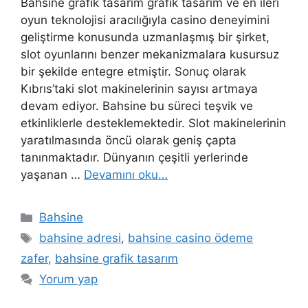
Bahsine grafik tasarım grafik tasarım ve en ileri
oyun teknolojisi aracılığıyla casino deneyimini
geliştirme konusunda uzmanlaşmış bir şirket,
slot oyunlarını benzer mekanizmalara kusursuz
bir şekilde entegre etmiştir. Sonuç olarak
Kıbrıs’taki slot makinelerinin sayısı artmaya
devam ediyor. Bahsine bu süreci teşvik ve
etkinliklerle desteklemektedir. Slot makinelerinin
yaratılmasında öncü olarak geniş çapta
tanınmaktadır. Dünyanın çeşitli yerlerinde
yaşanan …
Devamını oku…
Kategoriler
Bahsine
Etiketler
bahsine adresi
,
bahsine casino ödeme
zafer
,
bahsine grafik tasarım
Yorum yap