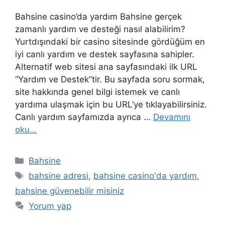
Bahsine casino’da yardım Bahsine gerçek
zamanlı yardım ve desteği nasıl alabilirim?
Yurtdışındaki bir casino sitesinde gördüğüm en
iyi canlı yardım ve destek sayfasına sahipler.
Alternatif web sitesi ana sayfasındaki ilk URL
“Yardım ve Destek”tir. Bu sayfada soru sormak,
site hakkında genel bilgi istemek ve canlı
yardıma ulaşmak için bu URL’ye tıklayabilirsiniz.
Canlı yardım sayfamızda ayrıca …
Devamını
oku…
Kategoriler
Bahsine
Etiketler
bahsine adresi
,
bahsine casino'da yardım
,
bahsine güvenebilir misiniz
Yorum yap