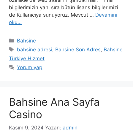
özellikle de web sitesinin şimdiki hali. Firma
bilgilerimizin yanı sıra bütün lisans bilgilerimizi
de Kullanıcıya sunuyoruz. Mevcut …
Devamını
oku…
Kategoriler
Bahsine
Etiketler
bahsine adresi
,
Bahsine Son Adres
,
Bahsine
Türkiye Hizmet
Yorum yap
Bahsine Ana Sayfa
Casino
Kasım 9, 2024
Yazarı:
admin