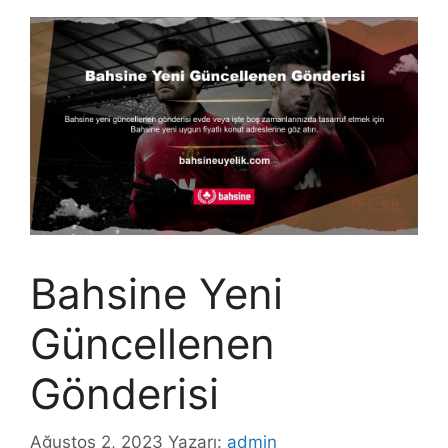
Bahsine Yeni
Güncellenen
Gönderisi
Ağustos 2, 2023
Yazarı:
admin