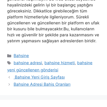
hayalinizdeki gelirin iyi bir başlangıç ​​yaptığını
göreceksiniz. Dikkatlice girebileceğim tüm
platform hizmetleriyle ilgileniyorum. Sürekli
güncellenen ve güncellenen bir platform en ufak
bir kusuru bile bulmayacaktır.Bu, kullanıcıların
hızlı ve güvenilir bir şekilde para kazanmasını ve
yatırım yapmasını sağlayan adreslerden biridir.
Kategoriler
Bahsine
Etiketler
bahsine adresi
,
bahsine hizmeti
,
bahsine
yeni güncellenen gönderisi
Bahsine Yeni Giriş Sayfası
Bahsine Adresi Bahis Oranları