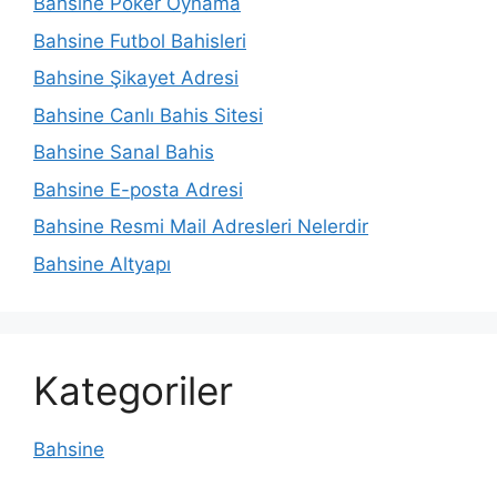
Bahsine Poker Oynama
Bahsine Futbol Bahisleri
Bahsine Şikayet Adresi
Bahsine Canlı Bahis Sitesi
Bahsine Sanal Bahis
Bahsine E-posta Adresi
Bahsine Resmi Mail Adresleri Nelerdir
Bahsine Altyapı
Kategoriler
Bahsine