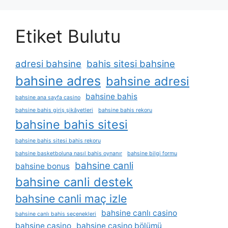
Etiket Bulutu
adresi bahsine
bahis sitesi bahsine
bahsine adres
bahsine adresi
bahsine bahis
bahsine ana sayfa casino
bahsine bahis giriş şikâyetleri
bahsine bahis rekoru
bahsine bahis sitesi
bahsine bahis sitesi bahis rekoru
bahsine basketboluna nasıl bahis oynanır
bahsine bilgi formu
bahsine canli
bahsine bonus
bahsine canli destek
bahsine canli maç izle
bahsine canlı casino
bahsine canlı bahis seçenekleri
bahsine casino
bahsine casino bölümü