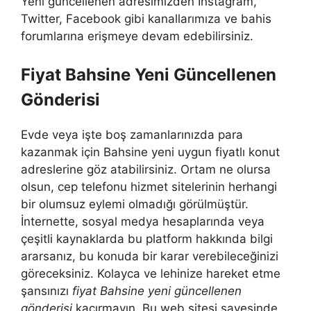
Yeni güncellenen adresimizden Instagram,
Twitter, Facebook gibi kanallarımıza ve bahis
forumlarına erişmeye devam edebilirsiniz.
Fiyat Bahsine Yeni Güncellenen
Gönderisi
Evde veya işte boş zamanlarınızda para
kazanmak için Bahsine yeni uygun fiyatlı konut
adreslerine göz atabilirsiniz. Ortam ne olursa
olsun, cep telefonu hizmet sitelerinin herhangi
bir olumsuz eylemi olmadığı görülmüştür.
İnternette, sosyal medya hesaplarında veya
çeşitli kaynaklarda bu platform hakkında bilgi
ararsanız, bu konuda bir karar verebileceğinizi
göreceksiniz. Kolayca ve lehinize hareket etme
şansınızı
fiyat Bahsine yeni güncellenen
gönderisi
kaçırmayın. Bu web sitesi sayesinde