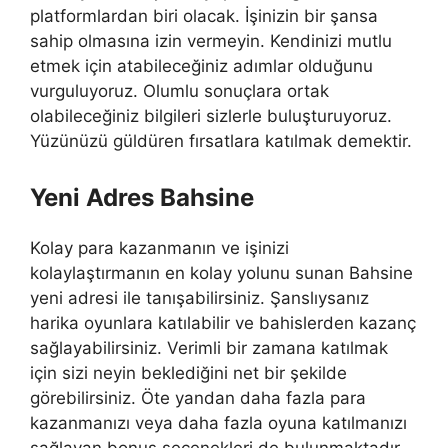
platformlardan biri olacak. İşinizin bir şansa
sahip olmasına izin vermeyin. Kendinizi mutlu
etmek için atabileceğiniz adımlar olduğunu
vurguluyoruz. Olumlu sonuçlara ortak
olabileceğiniz bilgileri sizlerle buluşturuyoruz.
Yüzünüzü güldüren fırsatlara katılmak demektir.
Yeni Adres Bahsine
Kolay para kazanmanın ve işinizi
kolaylaştırmanın en kolay yolunu sunan Bahsine
yeni adresi ile tanışabilirsiniz. Şanslıysanız
harika oyunlara katılabilir ve bahislerden kazanç
sağlayabilirsiniz. Verimli bir zamana katılmak
için sizi neyin beklediğini net bir şekilde
görebilirsiniz. Öte yandan daha fazla para
kazanmanızı veya daha fazla oyuna katılmanızı
sağlayan bonus seçenekleri de bulunmaktadır.