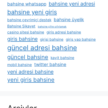
bahsine yeni adresi
bahsine whatsapp
bahsine yeni giris
bahsine üyelik
bahsine çevrimiçi destek
Bahsine Şikayet
bahsine şifre sıfırlamak
casino sitesi bahsine
giris adresi bahsine
giris bahsine
girisi bahsine
giris yap bahsine
güncel adresi bahsine
güncel bahsine
kayit bahsine
twitter bahsine
mobil bahsine
yeni adresi bahsine
yeni giris bahsine