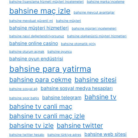
bahsine lisanslama hizmeti müşteri incelemeleri
bahsine marka i̇nceleme
bahsine maç izle
bahsine mevcut avantajlar
bahsine mevduat güvenli mi
bahsine müşteri
bahsine müşteri hizmetleri
bahsine müşteri i̇ncelemeleri
bahsine nasıl değerlendiriyorsunuz
bahsine olağanüstü müşteri hizmetleri
bahsine online casino
bahsine otomatik giriş
bahsine oturum açmak
bahsine oyuncu
bahsine oyun endüstrisi
bahsine para yatirma
bahsine para çekme
bahsine sitesi
bahsine sosyal medya hesapları
bahsine sosyal ağ
bahsine tv
bahsine telegram
bahsine spor bahis
bahsine tv canli maç
bahsine tv canli maç izle
bahsine tv izle
bahsine twitter
bahsine web sitesi
bahsine twitter hesabı
bahsine türkiye adres