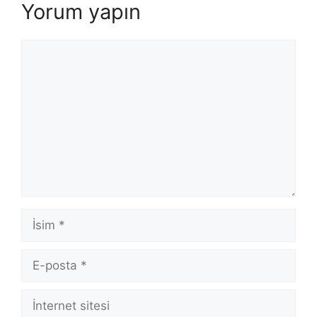
Yorum yapın
Yorum
İsim
E-
posta
İnternet
sitesi