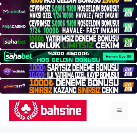
İçeriğe
atla
Menü