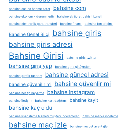
bahsine com
bahsine casino ödeme zafer
bahsine ekonomik durum nedir
bahsine ek ücret bahis hizmeti
bahsine elektronik para transferi
bahsine finans
bahsine fon erişimi
bahsine giris
Bahsine Genel Bilgi
bahsine giris adresi
Bahsine Girisi
bahsine giris twitter
bahsine giriş yap
bahsine giriş şikâyetleri
bahsine güncel adresi
bahsine grafik tasarım
bahsine güvenlir mi
bahsine güvenilir mi
bahsine instagram
bahsine hesap kapatma
bahsine kayit
bahsine i̇letişim
bahsine kart dağıtımı
bahsine kaç oldu
bahsine lisanslama hizmeti müşteri incelemeleri
bahsine marka i̇nceleme
bahsine maç izle
bahsine mevcut avantajlar