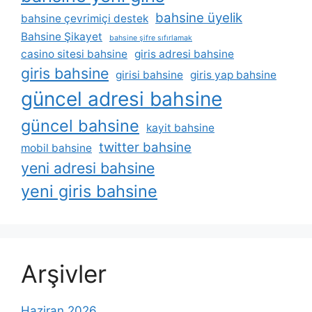
bahsine üyelik
bahsine çevrimiçi destek
Bahsine Şikayet
bahsine şifre sıfırlamak
casino sitesi bahsine
giris adresi bahsine
giris bahsine
girisi bahsine
giris yap bahsine
güncel adresi bahsine
güncel bahsine
kayit bahsine
twitter bahsine
mobil bahsine
yeni adresi bahsine
yeni giris bahsine
Arşivler
Haziran 2026