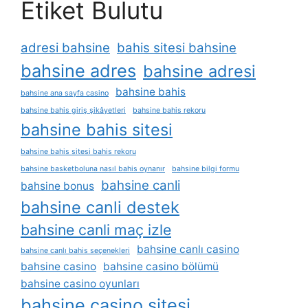
Etiket Bulutu
adresi bahsine
bahis sitesi bahsine
bahsine adres
bahsine adresi
bahsine bahis
bahsine ana sayfa casino
bahsine bahis giriş şikâyetleri
bahsine bahis rekoru
bahsine bahis sitesi
bahsine bahis sitesi bahis rekoru
bahsine basketboluna nasıl bahis oynanır
bahsine bilgi formu
bahsine canli
bahsine bonus
bahsine canli destek
bahsine canli maç izle
bahsine canlı casino
bahsine canlı bahis seçenekleri
bahsine casino
bahsine casino bölümü
bahsine casino oyunları
bahsine casino sitesi