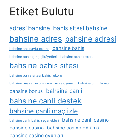
Etiket Bulutu
adresi bahsine
bahis sitesi bahsine
bahsine adres
bahsine adresi
bahsine bahis
bahsine ana sayfa casino
bahsine bahis giriş şikâyetleri
bahsine bahis rekoru
bahsine bahis sitesi
bahsine bahis sitesi bahis rekoru
bahsine basketboluna nasıl bahis oynanır
bahsine bilgi formu
bahsine canli
bahsine bonus
bahsine canli destek
bahsine canli maç izle
bahsine canlı casino
bahsine canlı bahis seçenekleri
bahsine casino
bahsine casino bölümü
bahsine casino oyunları