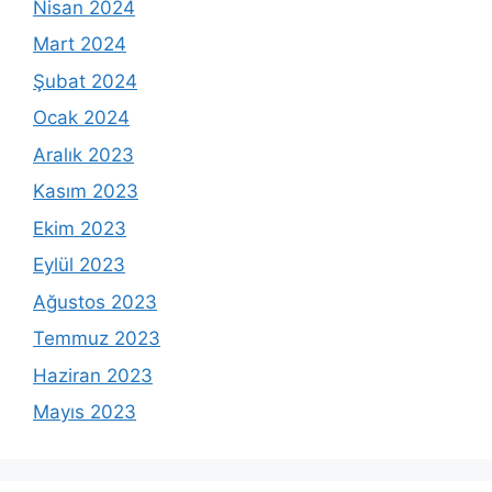
Nisan 2024
Mart 2024
Şubat 2024
Ocak 2024
Aralık 2023
Kasım 2023
Ekim 2023
Eylül 2023
Ağustos 2023
Temmuz 2023
Haziran 2023
Mayıs 2023