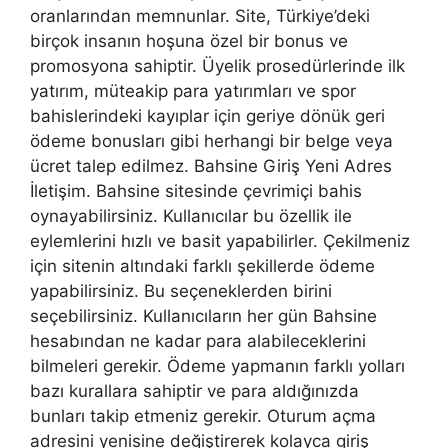
oranlarından memnunlar. Site, Türkiye’deki
birçok insanın hoşuna özel bir bonus ve
promosyona sahiptir. Üyelik prosedürlerinde ilk
yatırım, müteakip para yatırımları ve spor
bahislerindeki kayıplar için geriye dönük geri
ödeme bonusları gibi herhangi bir belge veya
ücret talep edilmez. Bahsine Giriş Yeni Adres
İletişim. Bahsine sitesinde çevrimiçi bahis
oynayabilirsiniz. Kullanıcılar bu özellik ile
eylemlerini hızlı ve basit yapabilirler. Çekilmeniz
için sitenin altındaki farklı şekillerde ödeme
yapabilirsiniz. Bu seçeneklerden birini
seçebilirsiniz. Kullanıcıların her gün Bahsine
hesabından ne kadar para alabileceklerini
bilmeleri gerekir. Ödeme yapmanın farklı yolları
bazı kurallara sahiptir ve para aldığınızda
bunları takip etmeniz gerekir. Oturum açma
adresini yenisine değiştirerek kolayca giriş