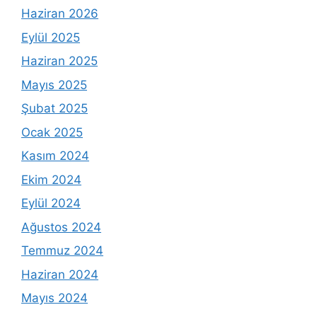
Haziran 2026
Eylül 2025
Haziran 2025
Mayıs 2025
Şubat 2025
Ocak 2025
Kasım 2024
Ekim 2024
Eylül 2024
Ağustos 2024
Temmuz 2024
Haziran 2024
Mayıs 2024