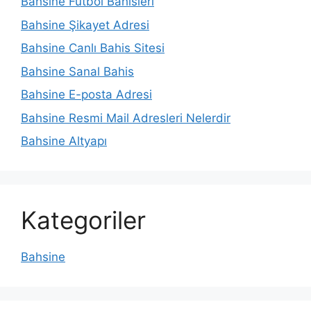
Bahsine Futbol Bahisleri
Bahsine Şikayet Adresi
Bahsine Canlı Bahis Sitesi
Bahsine Sanal Bahis
Bahsine E-posta Adresi
Bahsine Resmi Mail Adresleri Nelerdir
Bahsine Altyapı
Kategoriler
Bahsine