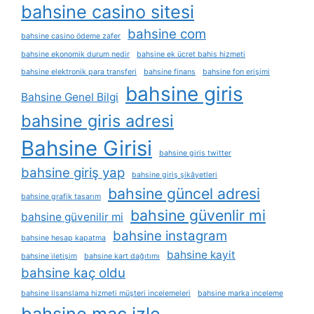
bahsine casino sitesi
bahsine com
bahsine casino ödeme zafer
bahsine ekonomik durum nedir
bahsine ek ücret bahis hizmeti
bahsine elektronik para transferi
bahsine finans
bahsine fon erişimi
bahsine giris
Bahsine Genel Bilgi
bahsine giris adresi
Bahsine Girisi
bahsine giris twitter
bahsine giriş yap
bahsine giriş şikâyetleri
bahsine güncel adresi
bahsine grafik tasarım
bahsine güvenlir mi
bahsine güvenilir mi
bahsine instagram
bahsine hesap kapatma
bahsine kayit
bahsine i̇letişim
bahsine kart dağıtımı
bahsine kaç oldu
bahsine lisanslama hizmeti müşteri incelemeleri
bahsine marka i̇nceleme
bahsine maç izle