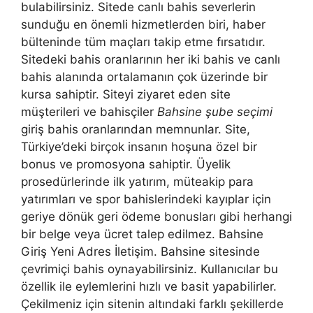
bulabilirsiniz. Sitede canlı bahis severlerin
sunduğu en önemli hizmetlerden biri, haber
bülteninde tüm maçları takip etme fırsatıdır.
Sitedeki bahis oranlarının her iki bahis ve canlı
bahis alanında ortalamanın çok üzerinde bir
kursa sahiptir. Siteyi ziyaret eden site
müşterileri ve bahisçiler
Bahsine şube seçimi
giriş bahis oranlarından memnunlar. Site,
Türkiye’deki birçok insanın hoşuna özel bir
bonus ve promosyona sahiptir. Üyelik
prosedürlerinde ilk yatırım, müteakip para
yatırımları ve spor bahislerindeki kayıplar için
geriye dönük geri ödeme bonusları gibi herhangi
bir belge veya ücret talep edilmez. Bahsine
Giriş Yeni Adres İletişim. Bahsine sitesinde
çevrimiçi bahis oynayabilirsiniz. Kullanıcılar bu
özellik ile eylemlerini hızlı ve basit yapabilirler.
Çekilmeniz için sitenin altındaki farklı şekillerde