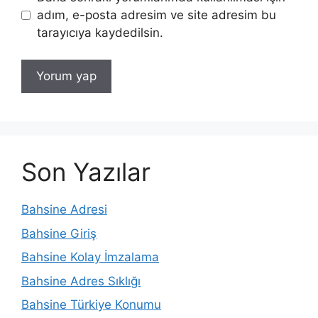
adım, e-posta adresim ve site adresim bu
tarayıcıya kaydedilsin.
Son Yazılar
Bahsine Adresi
Bahsine Giriş
Bahsine Kolay İmzalama
Bahsine Adres Sıklığı
Bahsine Türkiye Konumu