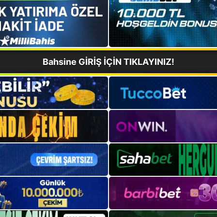
Bahsine GİRİŞ İÇİN TIKLAYINIZ!