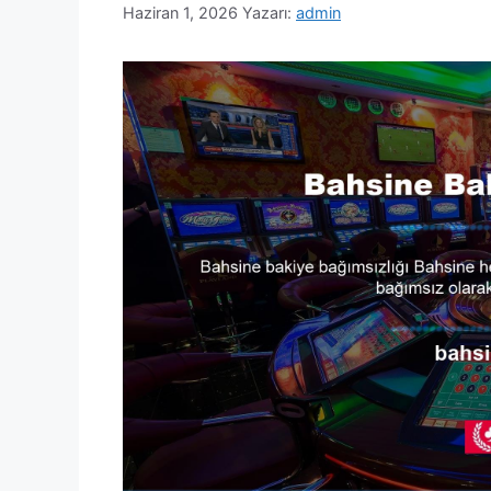
Haziran 1, 2026
Yazarı:
admin