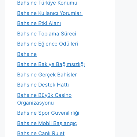
Bahsine Türkiye Konumu
Bahsine Kullanıcı Yorumları
Bahsine Etki Alanı
Bahsine Toplama Süreci
Bahsine Eğlence Ödülleri
Bahsine
Bahsine Bakiye Bağımsızlığı
Bahsine Gerçek Bahisler
Bahsine Destek Hattı
Bahsine Büyük Casino
Organizasyonu
Bahsine Spor Güvenilirliği
Bahsine Mobil Başlangıç
Bahsine Canlı Rulet