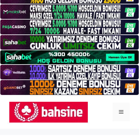
İçeriğe
atla
Menü