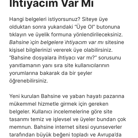
İhtiyacım Var Mı
Hangi belgeleri istiyorsunuz? Siteye üye
olduktan sonra yukarıdaki “Üye Ol” butonuna
tıklayın ve üyelik formuna yönlendirileceksiniz.
Bahsine i̇çin belgelere i̇htiyacım var mı
sitesine
kişisel bilgilerinizi vererek üye olabilirsiniz.
“Bahsine dosyalara ihtiyacı var mı?” sorusunu
yanıtlamanın yanı sıra site kullanıcılarının
yorumlarına bakarak da bir şeyler
öğrenebilirsiniz.
Yeni kurulan Bahsine ve yaban hayatı pazarına
mükemmel hizmetle girmek için gereken
belgeler. Kullanıcı incelemelerine göre site
tasarımı temiz ve işlevsel ve üyeler bundan çok
memnun. Bahsine internet sitesi oyunseverler
tarafından büyük beğeni topladı ve Avrupa’da