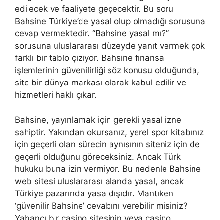
edilecek ve faaliyete geçecektir. Bu soru
Bahsine Türkiye’de yasal olup olmadığı sorusuna
cevap vermektedir. “Bahsine yasal mı?”
sorusuna uluslararası düzeyde yanıt vermek çok
farklı bir tablo çiziyor. Bahsine finansal
işlemlerinin güvenilirliği söz konusu olduğunda,
site bir dünya markası olarak kabul edilir ve
hizmetleri haklı çıkar.
Bahsine, yayınlamak için gerekli yasal izne
sahiptir. Yakından okursanız, yerel spor kitabınız
için geçerli olan sürecin aynısının siteniz için de
geçerli olduğunu göreceksiniz. Ancak Türk
hukuku buna izin vermiyor. Bu nedenle Bahsine
web sitesi uluslararası alanda yasal, ancak
Türkiye pazarında yasa dışıdır. Mantıken
‘güvenilir Bahsine’ cevabını verebilir misiniz?
Yabancı bir casino sitesinin veya casino