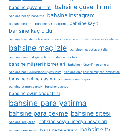
bahsine güvenlir mi
bahsine güvenilir mi
bahsine instagram
bahsine hesap kapatma
bahsine kayit
bahsine i̇letişim
bahsine kart dağıtımı
bahsine kaç oldu
bahsine lisanslama hizmeti müşteri incelemeleri
bahsine marka i̇nceleme
bahsine maç izle
bahsine mevcut avantajlar
bahsine mevduat güvenli mi
bahsine müşteri
bahsine müşteri hizmetleri
bahsine müşteri i̇ncelemeleri
bahsine nasıl değerlendiriyorsunuz
bahsine olağanüstü müşteri hizmetleri
bahsine online casino
bahsine otomatik giriş
bahsine oturum açmak
bahsine oyuncu
bahsine oyun endüstrisi
bahsine para yatirma
bahsine para çekme
bahsine sitesi
bahsine sosyal medya hesapları
bahsine sosyal ağ
bahsine tv
bahsine telegram
bahsine spor bahis