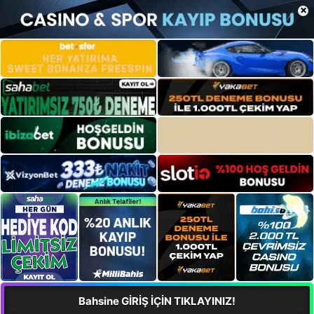
×
Bahsine GİRİŞ İÇİN TIKLAYINIZ!