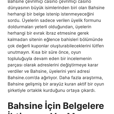
Bahsine çevrimiçi casino çevrimiçi casino
dünyasının büyük isimlerinden biri olan Bahsine
herhangi bir belge istenip istenmeyeceğini
sordu. Üyelerin sadece verilen üyelik formunu
doldurmaları yeterli olduğundan, üyelerin
herhangi bir evrak ibraz etmesine gerek
kalmadan sitenin eğlence bahisleri bölümünde
çok değerli kuponlar oluşturabileceklerini lütfen
unutmayın. Kısa bir süre önce, oyun
topluluğuyla devam eden bir incelemenin
parçası olarak adreslerini değiştirmeye karar
verdiler ve Bahsine, üyelerini yeni adresi
Bahsine.com’da ağırlıyor. Daha fazla araştırma,
Bahsine gelişmiş bir arayüz kuran aktif bir oyun
şirketiyle ortaklık kurduğunu ortaya çıkardı.
Bahsine İçin Belgelere