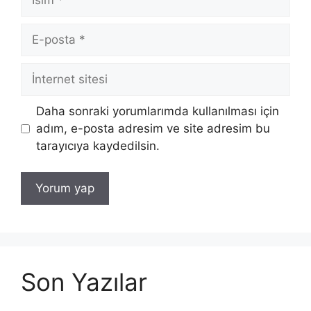
E-
posta
İnternet
sitesi
Daha sonraki yorumlarımda kullanılması için
adım, e-posta adresim ve site adresim bu
tarayıcıya kaydedilsin.
Son Yazılar