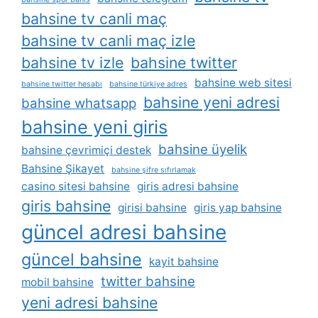
bahsine tv canli maç
bahsine tv canli maç izle
bahsine tv izle
bahsine twitter
bahsine web sitesi
bahsine twitter hesabı
bahsine türkiye adres
bahsine yeni adresi
bahsine whatsapp
bahsine yeni giris
bahsine üyelik
bahsine çevrimiçi destek
Bahsine Şikayet
bahsine şifre sıfırlamak
casino sitesi bahsine
giris adresi bahsine
giris bahsine
girisi bahsine
giris yap bahsine
güncel adresi bahsine
güncel bahsine
kayit bahsine
twitter bahsine
mobil bahsine
yeni adresi bahsine