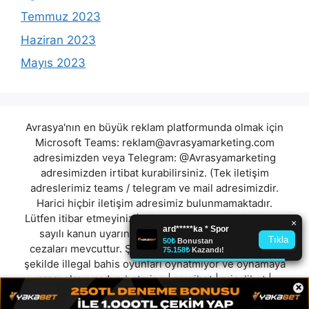
Temmuz 2023
Haziran 2023
Mayıs 2023
Avrasya'nın en büyük reklam platformunda olmak için
Microsoft Teams:
reklam@avrasyamarketing.com
adresimizden veya Telegram: @Avrasyamarketing
adresimizden irtibat kurabilirsiniz. (Tek iletişim
adreslerimiz teams / telegram ve mail adresimizdir.
Harici hiçbir iletişim adresimiz bulunmamaktadır.
Lütfen itibar etmeyiniz.) Türkiye yasalarına göre 7258
sayılı kanun uyarınca yasa dışı bahis oynamanın
cezaları mevcuttur. Şu an bulunduğunuz site hiç bir
şekilde illegal bahis oyunları oynatmıyor ve oynamaya
aracı olmuyordur.
betmino
|
mavibet
|
misalibet
|
×
maltbahis
|
betreward
|
pablosbet
|
axbet
|
undobet