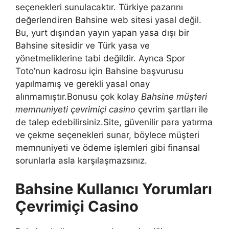
seçenekleri sunulacaktır. Türkiye pazarını
değerlendiren Bahsine web sitesi yasal değil.
Bu, yurt dışından yayın yapan yasa dışı bir
Bahsine sitesidir ve Türk yasa ve
yönetmeliklerine tabi değildir. Ayrıca Spor
Toto’nun kadrosu için Bahsine başvurusu
yapılmamış ve gerekli yasal onay
alınmamıştır.Bonusu çok kolay
Bahsine müşteri
memnuniyeti çevrimiçi casino
çevrim şartları ile
de talep edebilirsiniz.Site, güvenilir para yatırma
ve çekme seçenekleri sunar, böylece müşteri
memnuniyeti ve ödeme işlemleri gibi finansal
sorunlarla asla karşılaşmazsınız.
Bahsine Kullanıcı Yorumları
Çevrimiçi Casino