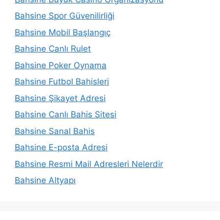
Bahsine Spor Güvenilirliği
Bahsine Mobil Başlangıç
Bahsine Canlı Rulet
Bahsine Poker Oynama
Bahsine Futbol Bahisleri
Bahsine Şikayet Adresi
Bahsine Canlı Bahis Sitesi
Bahsine Sanal Bahis
Bahsine E-posta Adresi
Bahsine Resmi Mail Adresleri Nelerdir
Bahsine Altyapı