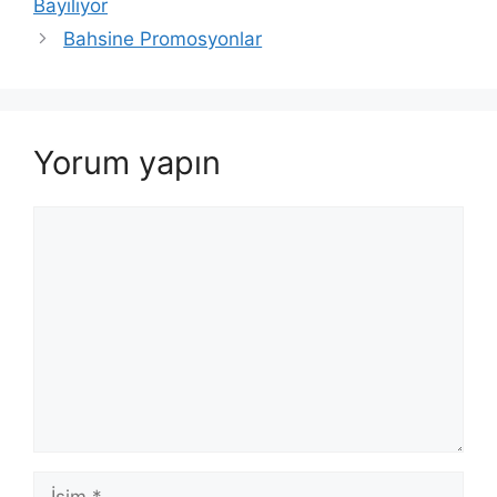
Bayılıyor
Bahsine Promosyonlar
Yorum yapın
Yorum
İsim