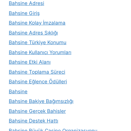
Bahsine Adresi
Bahsine Giriş
Bahsine Kolay İmzalama
Bahsine Adres Sıklığı
Bahsine Türkiye Konumu
Bahsine Kullanıcı Yorumları
Bahsine Etki Alanı
Bahsine Toplama Süreci
Bahsine Eğlence Ödülleri
Bahsine
Bahsine Bakiye Bağımsızlığı
Bahsine Gerçek Bahisler
Bahsine Destek Hattı
Bahsine Büyük Casino Organizasyonu