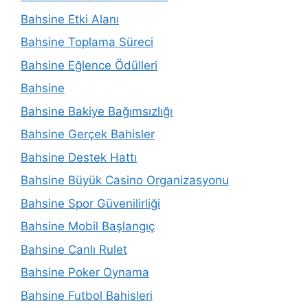
Bahsine Etki Alanı
Bahsine Toplama Süreci
Bahsine Eğlence Ödülleri
Bahsine
Bahsine Bakiye Bağımsızlığı
Bahsine Gerçek Bahisler
Bahsine Destek Hattı
Bahsine Büyük Casino Organizasyonu
Bahsine Spor Güvenilirliği
Bahsine Mobil Başlangıç
Bahsine Canlı Rulet
Bahsine Poker Oynama
Bahsine Futbol Bahisleri