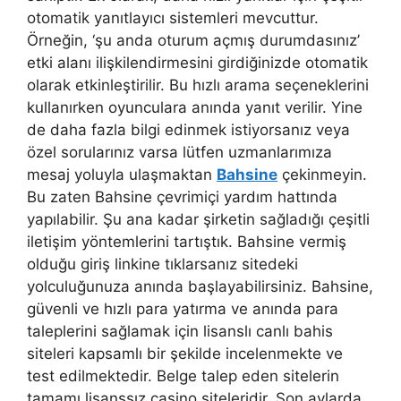
otomatik yanıtlayıcı sistemleri mevcuttur.
Örneğin, ‘şu anda oturum açmış durumdasınız’
etki alanı ilişkilendirmesini girdiğinizde otomatik
olarak etkinleştirilir. Bu hızlı arama seçeneklerini
kullanırken oyunculara anında yanıt verilir. Yine
de daha fazla bilgi edinmek istiyorsanız veya
özel sorularınız varsa lütfen uzmanlarımıza
mesaj yoluyla ulaşmaktan
Bahsine
çekinmeyin.
Bu zaten Bahsine çevrimiçi yardım hattında
yapılabilir. Şu ana kadar şirketin sağladığı çeşitli
iletişim yöntemlerini tartıştık. Bahsine vermiş
olduğu giriş linkine tıklarsanız sitedeki
yolculuğunuza anında başlayabilirsiniz. Bahsine,
güvenli ve hızlı para yatırma ve anında para
taleplerini sağlamak için lisanslı canlı bahis
siteleri kapsamlı bir şekilde incelenmekte ve
test edilmektedir. Belge talep eden sitelerin
tamamı lisanssız casino siteleridir. Son aylarda