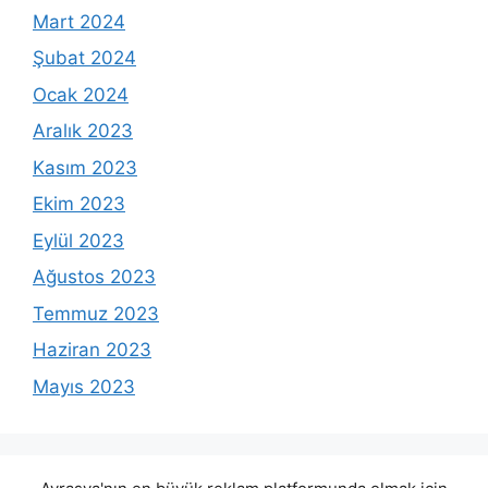
Mart 2024
Şubat 2024
Ocak 2024
Aralık 2023
Kasım 2023
Ekim 2023
Eylül 2023
Ağustos 2023
Temmuz 2023
Haziran 2023
Mayıs 2023