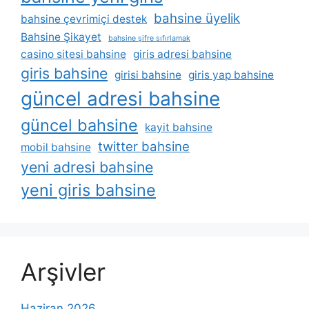
bahsine üyelik
bahsine çevrimiçi destek
Bahsine Şikayet
bahsine şifre sıfırlamak
casino sitesi bahsine
giris adresi bahsine
giris bahsine
girisi bahsine
giris yap bahsine
güncel adresi bahsine
güncel bahsine
kayit bahsine
twitter bahsine
mobil bahsine
yeni adresi bahsine
yeni giris bahsine
Arşivler
Haziran 2026