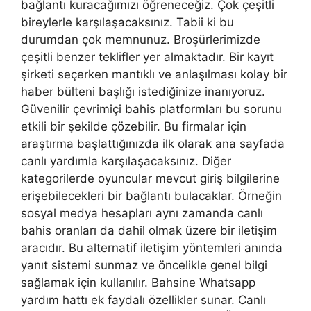
bağlantı kuracağımızı öğreneceğiz. Çok çeşitli
bireylerle karşılaşacaksınız. Tabii ki bu
durumdan çok memnunuz. Broşürlerimizde
çeşitli benzer teklifler yer almaktadır. Bir kayıt
şirketi seçerken mantıklı ve anlaşılması kolay bir
haber bülteni başlığı istediğinize inanıyoruz.
Güvenilir çevrimiçi bahis platformları bu sorunu
etkili bir şekilde çözebilir. Bu firmalar için
araştırma başlattığınızda ilk olarak ana sayfada
canlı yardımla karşılaşacaksınız. Diğer
kategorilerde oyuncular mevcut giriş bilgilerine
erişebilecekleri bir bağlantı bulacaklar. Örneğin
sosyal medya hesapları aynı zamanda canlı
bahis oranları da dahil olmak üzere bir iletişim
aracıdır. Bu alternatif iletişim yöntemleri anında
yanıt sistemi sunmaz ve öncelikle genel bilgi
sağlamak için kullanılır. Bahsine Whatsapp
yardım hattı ek faydalı özellikler sunar. Canlı