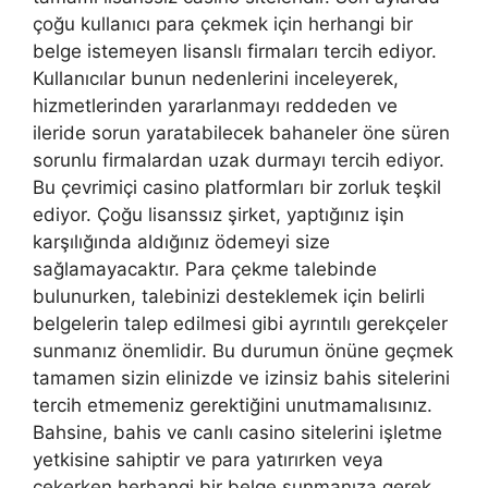
çoğu kullanıcı para çekmek için herhangi bir
belge istemeyen lisanslı firmaları tercih ediyor.
Kullanıcılar bunun nedenlerini inceleyerek,
hizmetlerinden yararlanmayı reddeden ve
ileride sorun yaratabilecek bahaneler öne süren
sorunlu firmalardan uzak durmayı tercih ediyor.
Bu çevrimiçi casino platformları bir zorluk teşkil
ediyor. Çoğu lisanssız şirket, yaptığınız işin
karşılığında aldığınız ödemeyi size
sağlamayacaktır. Para çekme talebinde
bulunurken, talebinizi desteklemek için belirli
belgelerin talep edilmesi gibi ayrıntılı gerekçeler
sunmanız önemlidir. Bu durumun önüne geçmek
tamamen sizin elinizde ve izinsiz bahis sitelerini
tercih etmemeniz gerektiğini unutmamalısınız.
Bahsine, bahis ve canlı casino sitelerini işletme
yetkisine sahiptir ve para yatırırken veya
çekerken herhangi bir belge sunmanıza gerek