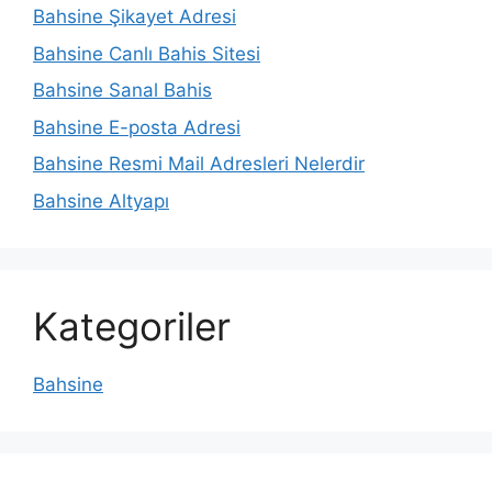
Bahsine Şikayet Adresi
Bahsine Canlı Bahis Sitesi
Bahsine Sanal Bahis
Bahsine E-posta Adresi
Bahsine Resmi Mail Adresleri Nelerdir
Bahsine Altyapı
Kategoriler
Bahsine