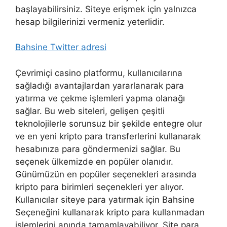
başlayabilirsiniz. Siteye erişmek için yalnızca
hesap bilgilerinizi vermeniz yeterlidir.
Bahsine Twitter adresi
Çevrimiçi casino platformu, kullanıcılarına
sağladığı avantajlardan yararlanarak para
yatırma ve çekme işlemleri yapma olanağı
sağlar. Bu web siteleri, gelişen çeşitli
teknolojilerle sorunsuz bir şekilde entegre olur
ve en yeni kripto para transferlerini kullanarak
hesabınıza para göndermenizi sağlar. Bu
seçenek ülkemizde en popüler olanıdır.
Günümüzün en popüler seçenekleri arasında
kripto para birimleri seçenekleri yer alıyor.
Kullanıcılar siteye para yatırmak için Bahsine
Seçeneğini kullanarak kripto para kullanmadan
işlemlerini anında tamamlayabiliyor. Site para