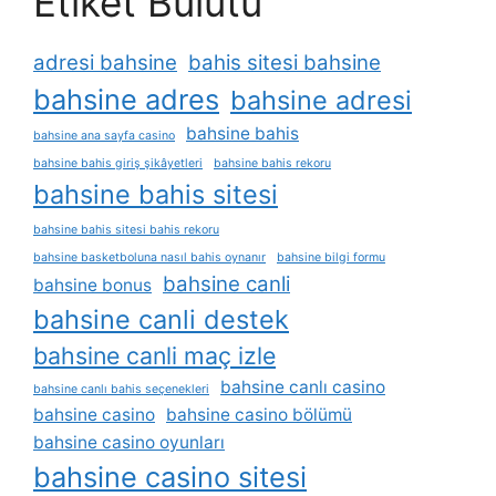
Etiket Bulutu
adresi bahsine
bahis sitesi bahsine
bahsine adres
bahsine adresi
bahsine bahis
bahsine ana sayfa casino
bahsine bahis giriş şikâyetleri
bahsine bahis rekoru
bahsine bahis sitesi
bahsine bahis sitesi bahis rekoru
bahsine basketboluna nasıl bahis oynanır
bahsine bilgi formu
bahsine canli
bahsine bonus
bahsine canli destek
bahsine canli maç izle
bahsine canlı casino
bahsine canlı bahis seçenekleri
bahsine casino
bahsine casino bölümü
bahsine casino oyunları
bahsine casino sitesi