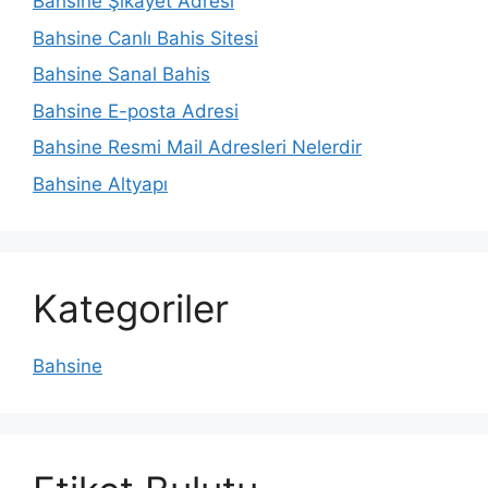
Bahsine Şikayet Adresi
Bahsine Canlı Bahis Sitesi
Bahsine Sanal Bahis
Bahsine E-posta Adresi
Bahsine Resmi Mail Adresleri Nelerdir
Bahsine Altyapı
Kategoriler
Bahsine