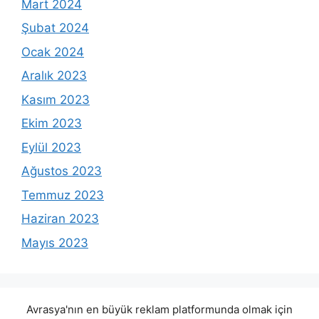
Mart 2024
Şubat 2024
Ocak 2024
Aralık 2023
Kasım 2023
Ekim 2023
Eylül 2023
Ağustos 2023
Temmuz 2023
Haziran 2023
Mayıs 2023
Avrasya'nın en büyük reklam platformunda olmak için