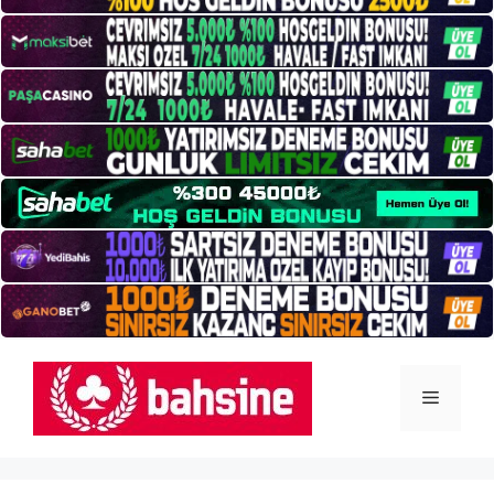
İçeriğe
atla
Menü