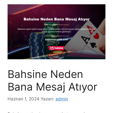
Bahsine Neden
Bana Mesaj Atıyor
Haziran 1, 2024
Yazarı:
admin