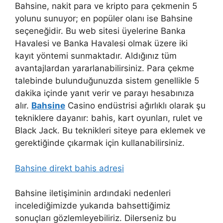
Bahsine, nakit para ve kripto para çekmenin 5
yolunu sunuyor; en popüler olanı ise Bahsine
seçeneğidir. Bu web sitesi üyelerine Banka
Havalesi ve Banka Havalesi olmak üzere iki
kayıt yöntemi sunmaktadır. Aldığınız tüm
avantajlardan yararlanabilirsiniz. Para çekme
talebinde bulunduğunuzda sistem genellikle 5
dakika içinde yanıt verir ve parayı hesabınıza
alır.
Bahsine
Casino endüstrisi ağırlıklı olarak şu
tekniklere dayanır: bahis, kart oyunları, rulet ve
Black Jack. Bu teknikleri siteye para eklemek ve
gerektiğinde çıkarmak için kullanabilirsiniz.
Bahsine direkt bahis adresi
Bahsine iletişiminin ardındaki nedenleri
incelediğimizde yukarıda bahsettiğimiz
sonuçları gözlemleyebiliriz. Dilerseniz bu