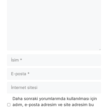
İsim
E-
posta
İnternet
sitesi
Daha sonraki yorumlarımda kullanılması için
adım, e-posta adresim ve site adresim bu