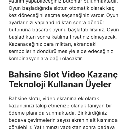
yatırım yapabileceğiniz butonlar bulunmaktadır.
Oyun başladığında slotun otomatik olarak kaç
kez döneceğini seçme seçeneğiniz vardır. Oyun
ayarlarınızı yapılandırdıktan sonra döndür
butonuna basarak oyunu başlatabilirsiniz. Oyun
başladıktan sonra katılma fırsatınız olmayacak.
Kazanacağınız para miktarı, ekrandaki
sembollerin döndürülmesiyle elde edeceğiniz
kombinasyonlara bağlı olacaktır.
Bahsine Slot Video Kazanç
Teknoloji Kullanan Üyeler
Bahsine slotu, video ekranına ek olarak
kazancınızı takip etmenize olanak tanıyan bir
ödeme planı da sunmaktadır. Biriktirdiğiniz
bedava çevirmelerin sayısı ekranın alt kısmında
görülebilir. Yatırımınızı yaptıktan sonra bedava