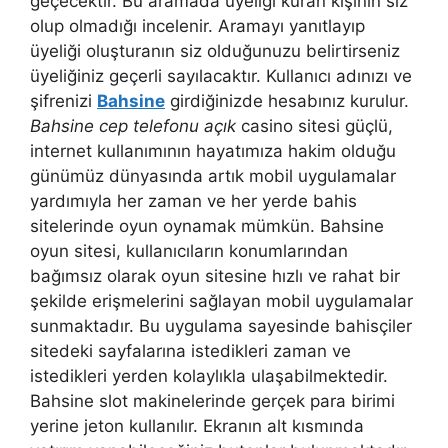
geçecektir. Bu aramada üyeliği kuran kişinin siz
olup olmadığı incelenir. Aramayı yanıtlayıp
üyeliği oluşturanın siz olduğunuzu belirtirseniz
üyeliğiniz geçerli sayılacaktır. Kullanıcı adınızı ve
şifrenizi
Bahsine
girdiğinizde hesabınız kurulur.
Bahsine cep telefonu açık
casino sitesi güçlü,
internet kullanımının hayatımıza hakim olduğu
günümüz dünyasında artık mobil uygulamalar
yardımıyla her zaman ve her yerde bahis
sitelerinde oyun oynamak mümkün. Bahsine
oyun sitesi, kullanıcıların konumlarından
bağımsız olarak oyun sitesine hızlı ve rahat bir
şekilde erişmelerini sağlayan mobil uygulamalar
sunmaktadır. Bu uygulama sayesinde bahisçiler
sitedeki sayfalarına istedikleri zaman ve
istedikleri yerden kolaylıkla ulaşabilmektedir.
Bahsine slot makinelerinde gerçek para birimi
yerine jeton kullanılır. Ekranın alt kısmında