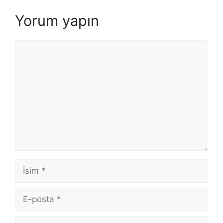
Yorum yapın
Yorum
İsim
E-
posta
İnternet