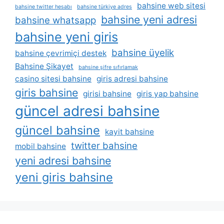
bahsine web sitesi
bahsine twitter hesabı
bahsine türkiye adres
bahsine yeni adresi
bahsine whatsapp
bahsine yeni giris
bahsine üyelik
bahsine çevrimiçi destek
Bahsine Şikayet
bahsine şifre sıfırlamak
casino sitesi bahsine
giris adresi bahsine
giris bahsine
girisi bahsine
giris yap bahsine
güncel adresi bahsine
güncel bahsine
kayit bahsine
twitter bahsine
mobil bahsine
yeni adresi bahsine
yeni giris bahsine