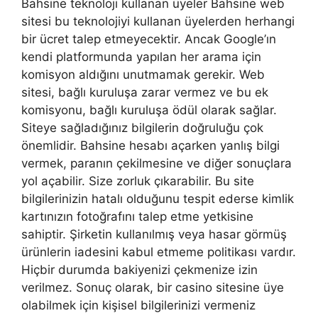
Bahsine teknoloji kullanan üyeler Bahsine web
sitesi bu teknolojiyi kullanan üyelerden herhangi
bir ücret talep etmeyecektir. Ancak Google’ın
kendi platformunda yapılan her arama için
komisyon aldığını unutmamak gerekir. Web
sitesi, bağlı kuruluşa zarar vermez ve bu ek
komisyonu, bağlı kuruluşa ödül olarak sağlar.
Siteye sağladığınız bilgilerin doğruluğu çok
önemlidir. Bahsine hesabı açarken yanlış bilgi
vermek, paranın çekilmesine ve diğer sonuçlara
yol açabilir. Size zorluk çıkarabilir. Bu site
bilgilerinizin hatalı olduğunu tespit ederse kimlik
kartınızın fotoğrafını talep etme yetkisine
sahiptir. Şirketin kullanılmış veya hasar görmüş
ürünlerin iadesini kabul etmeme politikası vardır.
Hiçbir durumda bakiyenizi çekmenize izin
verilmez. Sonuç olarak, bir casino sitesine üye
olabilmek için kişisel bilgilerinizi vermeniz