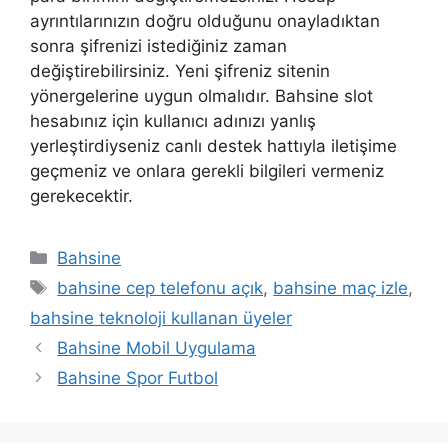
ayrıntılarınızın doğru olduğunu onayladıktan
sonra şifrenizi istediğiniz zaman
değiştirebilirsiniz. Yeni şifreniz sitenin
yönergelerine uygun olmalıdır. Bahsine slot
hesabınız için kullanıcı adınızı yanlış
yerleştirdiyseniz canlı destek hattıyla iletişime
geçmeniz ve onlara gerekli bilgileri vermeniz
gerekecektir.
Kategoriler
Bahsine
Etiketler
bahsine cep telefonu açık
,
bahsine maç izle
,
bahsine teknoloji kullanan üyeler
Bahsine Mobil Uygulama
Bahsine Spor Futbol