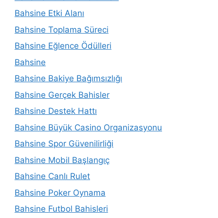
Bahsine Etki Alanı
Bahsine Toplama Süreci
Bahsine Eğlence Ödülleri
Bahsine
Bahsine Bakiye Bağımsızlığı
Bahsine Gerçek Bahisler
Bahsine Destek Hattı
Bahsine Büyük Casino Organizasyonu
Bahsine Spor Güvenilirliği
Bahsine Mobil Başlangıç
Bahsine Canlı Rulet
Bahsine Poker Oynama
Bahsine Futbol Bahisleri