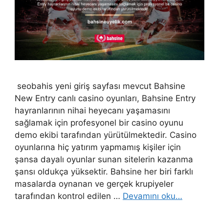
seobahis yeni giriş sayfası mevcut Bahsine
New Entry canlı casino oyunları, Bahsine Entry
hayranlarının nihai heyecanı yaşamasını
sağlamak için profesyonel bir casino oyunu
demo ekibi tarafından yürütülmektedir. Casino
oyunlarına hiç yatırım yapmamış kişiler için
şansa dayalı oyunlar sunan sitelerin kazanma
şansı oldukça yüksektir. Bahsine her biri farklı
masalarda oynanan ve gerçek krupiyeler
tarafından kontrol edilen …
Devamını oku…