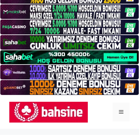
İçeriğe
atla
Menü