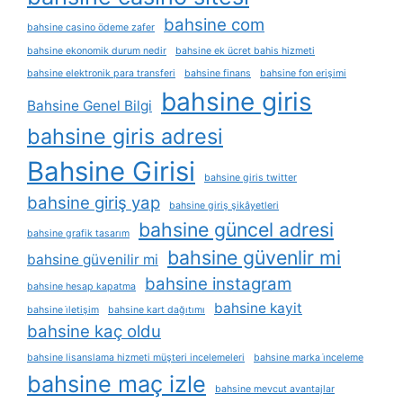
bahsine com
bahsine casino ödeme zafer
bahsine ekonomik durum nedir
bahsine ek ücret bahis hizmeti
bahsine elektronik para transferi
bahsine finans
bahsine fon erişimi
bahsine giris
Bahsine Genel Bilgi
bahsine giris adresi
Bahsine Girisi
bahsine giris twitter
bahsine giriş yap
bahsine giriş şikâyetleri
bahsine güncel adresi
bahsine grafik tasarım
bahsine güvenlir mi
bahsine güvenilir mi
bahsine instagram
bahsine hesap kapatma
bahsine kayit
bahsine i̇letişim
bahsine kart dağıtımı
bahsine kaç oldu
bahsine lisanslama hizmeti müşteri incelemeleri
bahsine marka i̇nceleme
bahsine maç izle
bahsine mevcut avantajlar