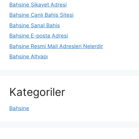
Bahsine Şikayet Adresi
Bahsine Canlı Bahis Sitesi
Bahsine Sanal Bahis
Bahsine E-posta Adresi
Bahsine Resmi Mail Adresleri Nelerdir
Bahsine Altyapı
Kategoriler
Bahsine