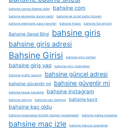
bahsine com
bahsine casino ödeme zafer
bahsine ekonomik durum nedir
bahsine ek ücret bahis hizmeti
bahsine elektronik para transferi
bahsine finans
bahsine fon erişimi
bahsine giris
Bahsine Genel Bilgi
bahsine giris adresi
Bahsine Girisi
bahsine giris twitter
bahsine giriş yap
bahsine giriş şikâyetleri
bahsine güncel adresi
bahsine grafik tasarım
bahsine güvenlir mi
bahsine güvenilir mi
bahsine instagram
bahsine hesap kapatma
bahsine kayit
bahsine i̇letişim
bahsine kart dağıtımı
bahsine kaç oldu
bahsine lisanslama hizmeti müşteri incelemeleri
bahsine marka i̇nceleme
bahsine maç izle
bahsine mevcut avantajlar