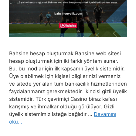
Bahsine hesap oluşturmak Bahsine web sitesi
hesap oluşturmak için iki farklı yöntem sunar.
Bu, bu modlar için ilk kapsamlı üyelik sistemidir.
Üye olabilmek için kişisel bilgilerinizi vermeniz
ve sitede yer alan tüm bankacılık hizmetlerinden
faydalanmanız gerekmektedir. İkincisi gizli üyelik
sistemidir. Türk çevrimiçi Casino biraz kafası
karışmış ve ihmalkar olduğu görülüyor. Gizli
üyelik sistemimiz isteğe bağlıdır …
Devamını
oku…