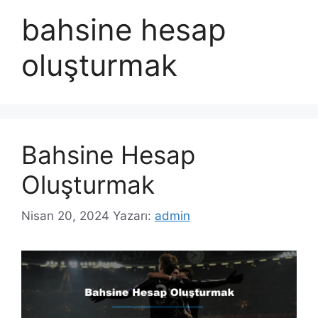
bahsine hesap
oluşturmak
Bahsine Hesap
Oluşturmak
Nisan 20, 2024
Yazarı:
admin