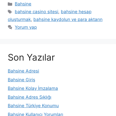
Kategoriler
Bahsine
Etiketler
bahsine casino sitesi
,
bahsine hesap
oluşturmak
,
bahsine kaydolun ve para aktarın
Yorum yap
Son Yazılar
Bahsine Adresi
Bahsine Giriş
Bahsine Kolay İmzalama
Bahsine Adres Sıklığı
Bahsine Türkiye Konumu
Bahsine Kullanıcı Yorumları