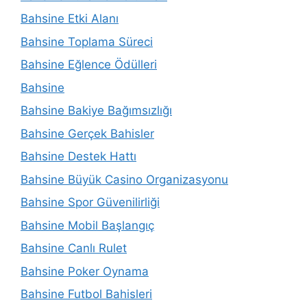
Bahsine Etki Alanı
Bahsine Toplama Süreci
Bahsine Eğlence Ödülleri
Bahsine
Bahsine Bakiye Bağımsızlığı
Bahsine Gerçek Bahisler
Bahsine Destek Hattı
Bahsine Büyük Casino Organizasyonu
Bahsine Spor Güvenilirliği
Bahsine Mobil Başlangıç
Bahsine Canlı Rulet
Bahsine Poker Oynama
Bahsine Futbol Bahisleri