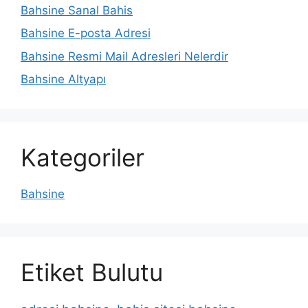
Bahsine Sanal Bahis
Bahsine E-posta Adresi
Bahsine Resmi Mail Adresleri Nelerdir
Bahsine Altyapı
Kategoriler
Bahsine
Etiket Bulutu