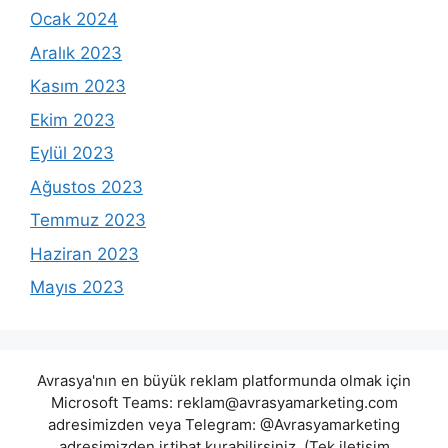
Ocak 2024
Aralık 2023
Kasım 2023
Ekim 2023
Eylül 2023
Ağustos 2023
Temmuz 2023
Haziran 2023
Mayıs 2023
Avrasya'nın en büyük reklam platformunda olmak için
Microsoft Teams:
reklam@avrasyamarketing.com
adresimizden veya Telegram: @Avrasyamarketing
adresimizden irtibat kurabilirsiniz. (Tek iletişim