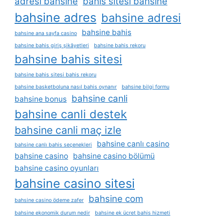
adresi bahsine
bahis sitesi bahsine
bahsine adres
bahsine adresi
bahsine bahis
bahsine ana sayfa casino
bahsine bahis giriş şikâyetleri
bahsine bahis rekoru
bahsine bahis sitesi
bahsine bahis sitesi bahis rekoru
bahsine basketboluna nasıl bahis oynanır
bahsine bilgi formu
bahsine canli
bahsine bonus
bahsine canli destek
bahsine canli maç izle
bahsine canlı casino
bahsine canlı bahis seçenekleri
bahsine casino
bahsine casino bölümü
bahsine casino oyunları
bahsine casino sitesi
bahsine com
bahsine casino ödeme zafer
bahsine ekonomik durum nedir
bahsine ek ücret bahis hizmeti