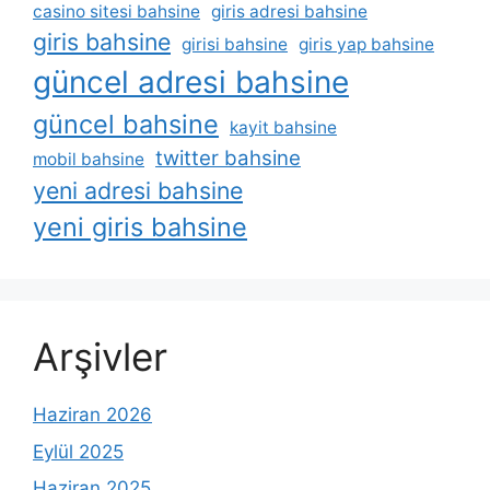
casino sitesi bahsine
giris adresi bahsine
giris bahsine
girisi bahsine
giris yap bahsine
güncel adresi bahsine
güncel bahsine
kayit bahsine
twitter bahsine
mobil bahsine
yeni adresi bahsine
yeni giris bahsine
Arşivler
Haziran 2026
Eylül 2025
Haziran 2025