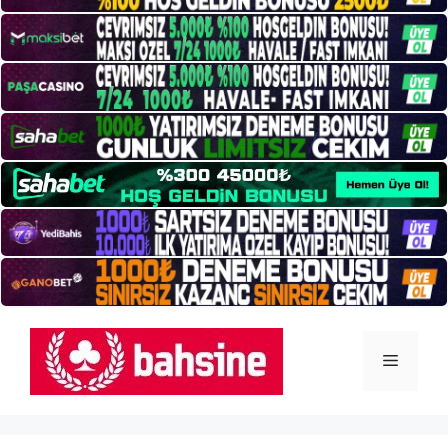
İçeriğe
atla
Menü