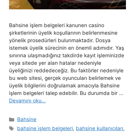
Bahsine işlem belgeleri kanunen casino
şirketlerinin üyelik koşullarının belirlenmesine
yönelik prosedürleri bulunmaktadır. Dosya
istemek üyelik sürecinin en önemli adımıdır. Yaş
sınırına ulaşmadığınız takdirde kayıt işleminizde
veya sitede yer alan hatalar nedeniyle
üyeliğinizi reddedeceğiz. Bu faktörler nedeniyle
bu web sitesi, gerçek oyuncuları belirlemek ve
üyelik bilgilerini doğrulamak amacıyla Bahsine
işlem belgeleri talep edebilir. Bu durumda bir …
Devamını oku…
Kategoriler
Bahsine
Etiketler
bahsine i̇şlem belgeleri
,
bahsine kullanıcıları
,