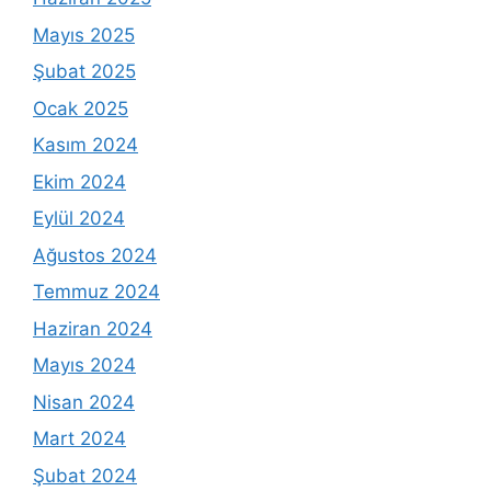
Mayıs 2025
Şubat 2025
Ocak 2025
Kasım 2024
Ekim 2024
Eylül 2024
Ağustos 2024
Temmuz 2024
Haziran 2024
Mayıs 2024
Nisan 2024
Mart 2024
Şubat 2024