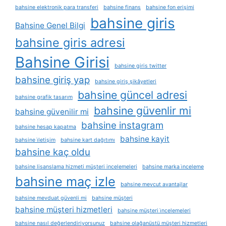
bahsine elektronik para transferi
bahsine finans
bahsine fon erişimi
bahsine giris
Bahsine Genel Bilgi
bahsine giris adresi
Bahsine Girisi
bahsine giris twitter
bahsine giriş yap
bahsine giriş şikâyetleri
bahsine güncel adresi
bahsine grafik tasarım
bahsine güvenlir mi
bahsine güvenilir mi
bahsine instagram
bahsine hesap kapatma
bahsine kayit
bahsine i̇letişim
bahsine kart dağıtımı
bahsine kaç oldu
bahsine lisanslama hizmeti müşteri incelemeleri
bahsine marka i̇nceleme
bahsine maç izle
bahsine mevcut avantajlar
bahsine mevduat güvenli mi
bahsine müşteri
bahsine müşteri hizmetleri
bahsine müşteri i̇ncelemeleri
bahsine nasıl değerlendiriyorsunuz
bahsine olağanüstü müşteri hizmetleri