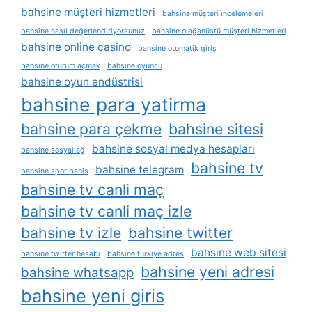
bahsine müşteri hizmetleri
bahsine müşteri i̇ncelemeleri
bahsine nasıl değerlendiriyorsunuz
bahsine olağanüstü müşteri hizmetleri
bahsine online casino
bahsine otomatik giriş
bahsine oturum açmak
bahsine oyuncu
bahsine oyun endüstrisi
bahsine para yatirma
bahsine para çekme
bahsine sitesi
bahsine sosyal medya hesapları
bahsine sosyal ağ
bahsine tv
bahsine telegram
bahsine spor bahis
bahsine tv canli maç
bahsine tv canli maç izle
bahsine tv izle
bahsine twitter
bahsine web sitesi
bahsine twitter hesabı
bahsine türkiye adres
bahsine yeni adresi
bahsine whatsapp
bahsine yeni giris