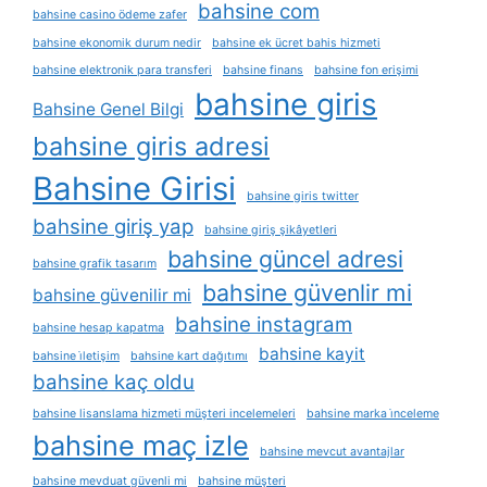
bahsine com
bahsine casino ödeme zafer
bahsine ekonomik durum nedir
bahsine ek ücret bahis hizmeti
bahsine elektronik para transferi
bahsine finans
bahsine fon erişimi
bahsine giris
Bahsine Genel Bilgi
bahsine giris adresi
Bahsine Girisi
bahsine giris twitter
bahsine giriş yap
bahsine giriş şikâyetleri
bahsine güncel adresi
bahsine grafik tasarım
bahsine güvenlir mi
bahsine güvenilir mi
bahsine instagram
bahsine hesap kapatma
bahsine kayit
bahsine i̇letişim
bahsine kart dağıtımı
bahsine kaç oldu
bahsine lisanslama hizmeti müşteri incelemeleri
bahsine marka i̇nceleme
bahsine maç izle
bahsine mevcut avantajlar
bahsine mevduat güvenli mi
bahsine müşteri