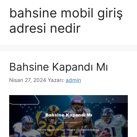
bahsine mobil giriş
adresi nedir
Bahsine Kapandı Mı
Nisan 27, 2024
Yazarı:
admin