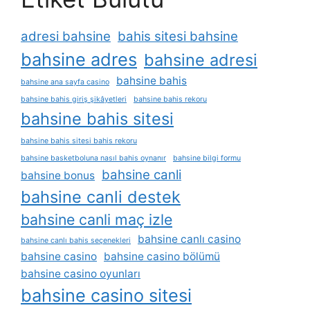
adresi bahsine
bahis sitesi bahsine
bahsine adres
bahsine adresi
bahsine bahis
bahsine ana sayfa casino
bahsine bahis giriş şikâyetleri
bahsine bahis rekoru
bahsine bahis sitesi
bahsine bahis sitesi bahis rekoru
bahsine basketboluna nasıl bahis oynanır
bahsine bilgi formu
bahsine canli
bahsine bonus
bahsine canli destek
bahsine canli maç izle
bahsine canlı casino
bahsine canlı bahis seçenekleri
bahsine casino
bahsine casino bölümü
bahsine casino oyunları
bahsine casino sitesi