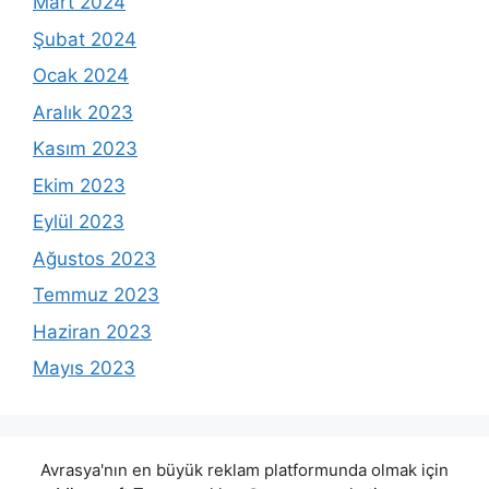
Mart 2024
Şubat 2024
Ocak 2024
Aralık 2023
Kasım 2023
Ekim 2023
Eylül 2023
Ağustos 2023
Temmuz 2023
Haziran 2023
Mayıs 2023
Avrasya'nın en büyük reklam platformunda olmak için