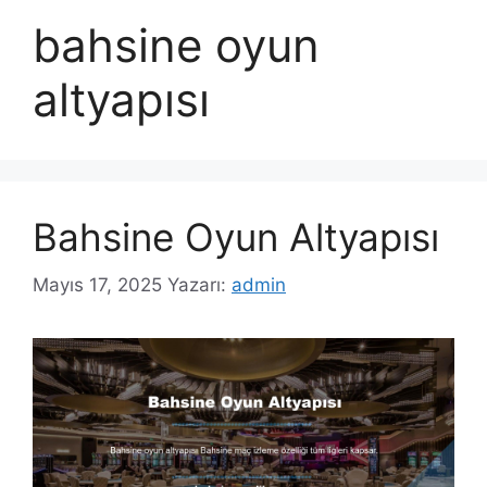
bahsine oyun
altyapısı
Bahsine Oyun Altyapısı
Mayıs 17, 2025
Yazarı:
admin