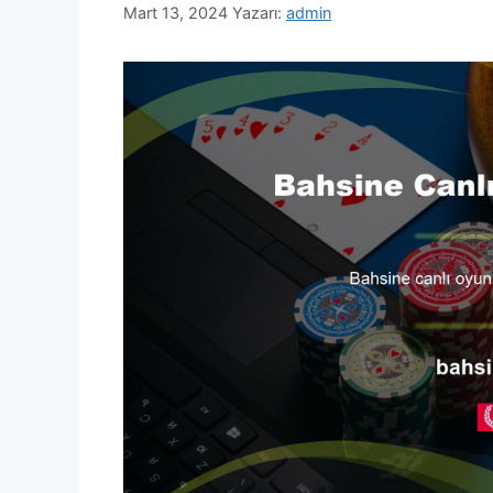
Mart 13, 2024
Yazarı:
admin