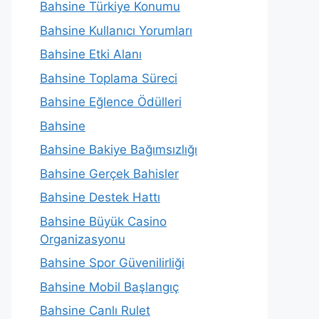
Bahsine Türkiye Konumu
Bahsine Kullanıcı Yorumları
Bahsine Etki Alanı
Bahsine Toplama Süreci
Bahsine Eğlence Ödülleri
Bahsine
Bahsine Bakiye Bağımsızlığı
Bahsine Gerçek Bahisler
Bahsine Destek Hattı
Bahsine Büyük Casino
Organizasyonu
Bahsine Spor Güvenilirliği
Bahsine Mobil Başlangıç
Bahsine Canlı Rulet