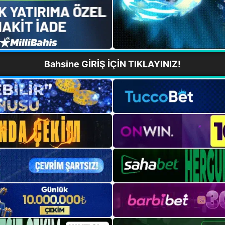
Bahsine GİRİŞ İÇİN TIKLAYINIZ!