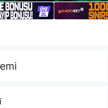
lemi
i