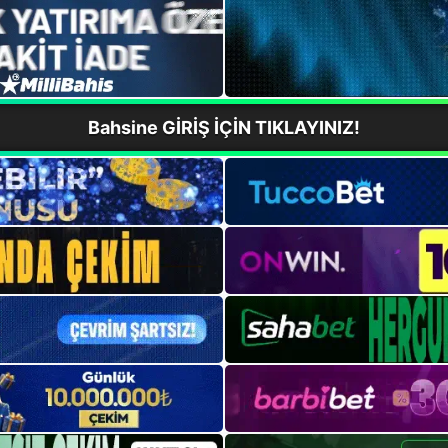
Bahsine GİRİŞ İÇİN TIKLAYINIZ!