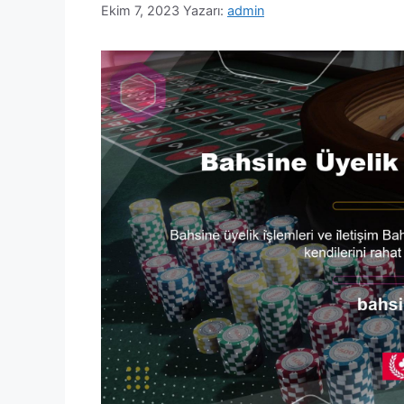
Ekim 7, 2023
Yazarı:
admin