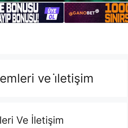
emleri ve i̇letişim
eri Ve İletişim