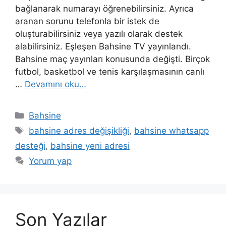
bağlanarak numarayı öğrenebilirsiniz. Ayrıca
aranan sorunu telefonla bir istek de
oluşturabilirsiniz veya yazılı olarak destek
alabilirsiniz. Eşleşen Bahsine TV yayınlandı.
Bahsine maç yayınları konusunda değişti. Birçok
futbol, basketbol ve tenis karşılaşmasının canlı
…
Devamını oku…
Kategoriler
Bahsine
Etiketler
bahsine adres değişikliği
,
bahsine whatsapp
desteği
,
bahsine yeni adresi
Yorum yap
Son Yazılar