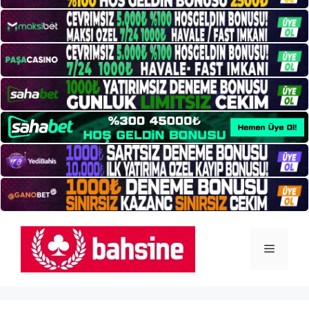
İçeriğe
atla
Menü