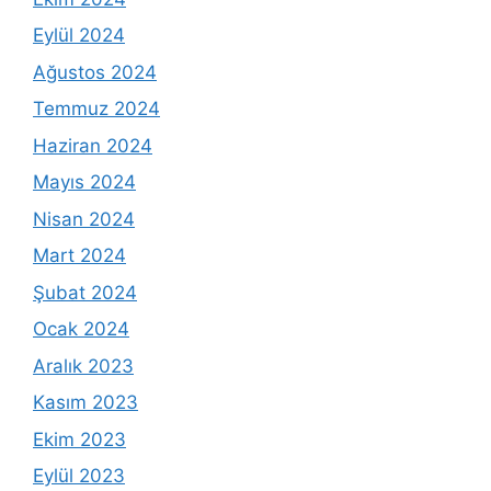
Eylül 2024
Ağustos 2024
Temmuz 2024
Haziran 2024
Mayıs 2024
Nisan 2024
Mart 2024
Şubat 2024
Ocak 2024
Aralık 2023
Kasım 2023
Ekim 2023
Eylül 2023