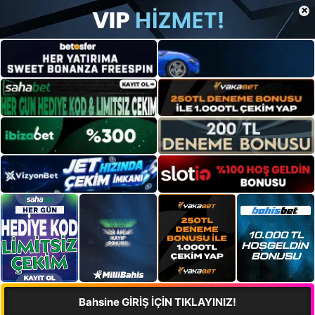
×
Bahsine GİRİŞ İÇİN TIKLAYINIZ!