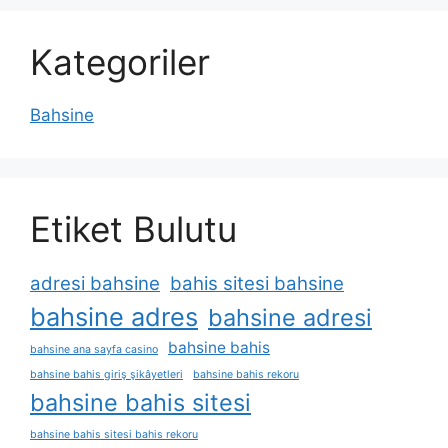
Kategoriler
Bahsine
Etiket Bulutu
adresi bahsine
bahis sitesi bahsine
bahsine adres
bahsine adresi
bahsine bahis
bahsine ana sayfa casino
bahsine bahis giriş şikâyetleri
bahsine bahis rekoru
bahsine bahis sitesi
bahsine bahis sitesi bahis rekoru