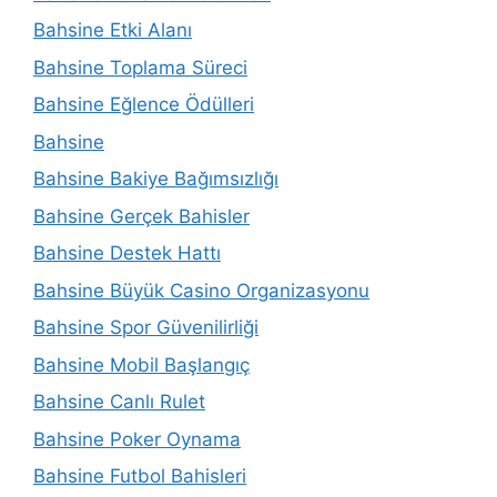
Bahsine Etki Alanı
Bahsine Toplama Süreci
Bahsine Eğlence Ödülleri
Bahsine
Bahsine Bakiye Bağımsızlığı
Bahsine Gerçek Bahisler
Bahsine Destek Hattı
Bahsine Büyük Casino Organizasyonu
Bahsine Spor Güvenilirliği
Bahsine Mobil Başlangıç
Bahsine Canlı Rulet
Bahsine Poker Oynama
Bahsine Futbol Bahisleri