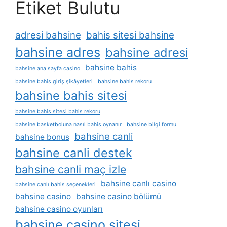
Etiket Bulutu
adresi bahsine
bahis sitesi bahsine
bahsine adres
bahsine adresi
bahsine bahis
bahsine ana sayfa casino
bahsine bahis giriş şikâyetleri
bahsine bahis rekoru
bahsine bahis sitesi
bahsine bahis sitesi bahis rekoru
bahsine basketboluna nasıl bahis oynanır
bahsine bilgi formu
bahsine canli
bahsine bonus
bahsine canli destek
bahsine canli maç izle
bahsine canlı casino
bahsine canlı bahis seçenekleri
bahsine casino
bahsine casino bölümü
bahsine casino oyunları
bahsine casino sitesi