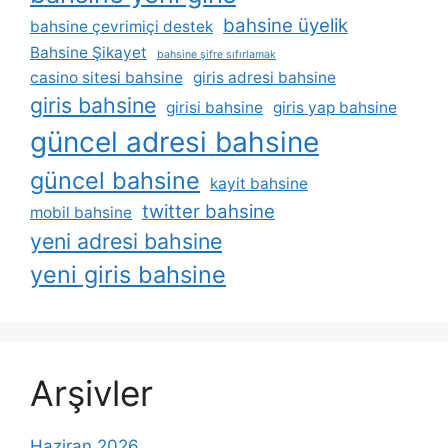
bahsine üyelik
bahsine çevrimiçi destek
Bahsine Şikayet
bahsine şifre sıfırlamak
casino sitesi bahsine
giris adresi bahsine
giris bahsine
girisi bahsine
giris yap bahsine
güncel adresi bahsine
güncel bahsine
kayit bahsine
twitter bahsine
mobil bahsine
yeni adresi bahsine
yeni giris bahsine
Arşivler
Haziran 2026