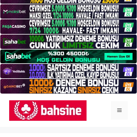
İçeriğe
atla
Menü