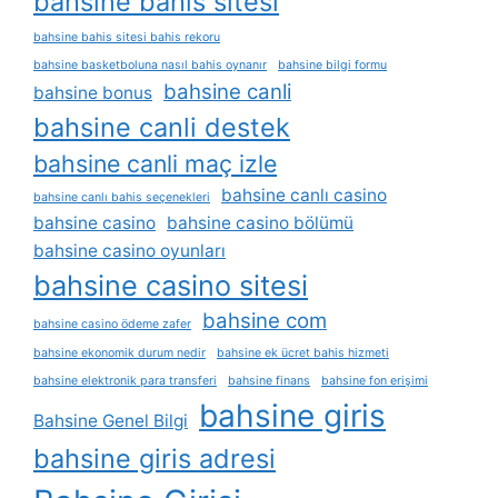
bahsine bahis sitesi
bahsine bahis sitesi bahis rekoru
bahsine basketboluna nasıl bahis oynanır
bahsine bilgi formu
bahsine canli
bahsine bonus
bahsine canli destek
bahsine canli maç izle
bahsine canlı casino
bahsine canlı bahis seçenekleri
bahsine casino
bahsine casino bölümü
bahsine casino oyunları
bahsine casino sitesi
bahsine com
bahsine casino ödeme zafer
bahsine ekonomik durum nedir
bahsine ek ücret bahis hizmeti
bahsine elektronik para transferi
bahsine finans
bahsine fon erişimi
bahsine giris
Bahsine Genel Bilgi
bahsine giris adresi