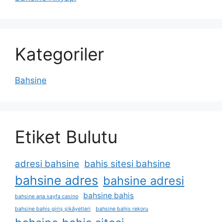
Kategoriler
Bahsine
Etiket Bulutu
adresi bahsine
bahis sitesi bahsine
bahsine adres
bahsine adresi
bahsine bahis
bahsine ana sayfa casino
bahsine bahis giriş şikâyetleri
bahsine bahis rekoru