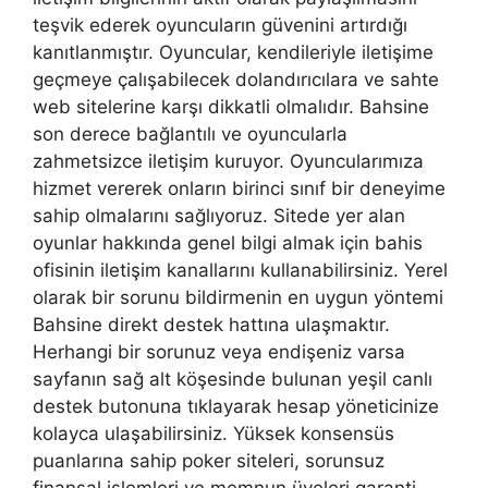
teşvik ederek oyuncuların güvenini artırdığı
kanıtlanmıştır. Oyuncular, kendileriyle iletişime
geçmeye çalışabilecek dolandırıcılara ve sahte
web sitelerine karşı dikkatli olmalıdır. Bahsine
son derece bağlantılı ve oyuncularla
zahmetsizce iletişim kuruyor. Oyuncularımıza
hizmet vererek onların birinci sınıf bir deneyime
sahip olmalarını sağlıyoruz. Sitede yer alan
oyunlar hakkında genel bilgi almak için bahis
ofisinin iletişim kanallarını kullanabilirsiniz. Yerel
olarak bir sorunu bildirmenin en uygun yöntemi
Bahsine direkt destek hattına ulaşmaktır.
Herhangi bir sorunuz veya endişeniz varsa
sayfanın sağ alt köşesinde bulunan yeşil canlı
destek butonuna tıklayarak hesap yöneticinize
kolayca ulaşabilirsiniz. Yüksek konsensüs
puanlarına sahip poker siteleri, sorunsuz