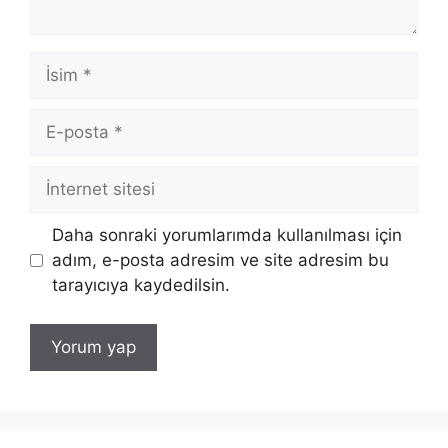
İsim
E-
posta
İnternet
sitesi
Daha sonraki yorumlarımda kullanılması için
adım, e-posta adresim ve site adresim bu
tarayıcıya kaydedilsin.