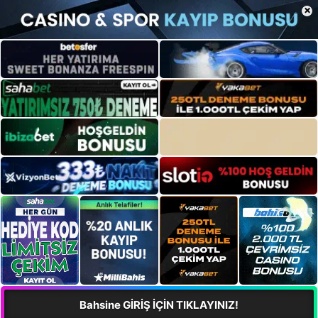
×
Bahsine GİRİŞ İÇİN TIKLAYINIZ!