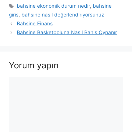
Etiketler
bahsine ekonomik durum nedir
,
bahsine
giris
,
bahsine nasıl değerlendiriyorsunuz
Bahsine Finans
Bahsine Basketboluna Nasıl Bahis Oynanır
Yorum yapın
Yorum