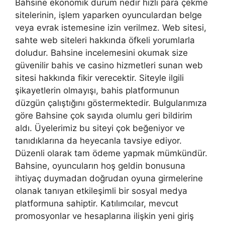
Bahsine ekonomik durum nedir hızlı para çekme
sitelerinin, işlem yaparken oyunculardan belge
veya evrak istemesine izin verilmez. Web sitesi,
sahte web siteleri hakkında öfkeli yorumlarla
doludur. Bahsine incelemesini okumak size
güvenilir bahis ve casino hizmetleri sunan web
sitesi hakkında fikir verecektir. Siteyle ilgili
şikayetlerin olmayışı, bahis platformunun
düzgün çalıştığını göstermektedir. Bulgularımıza
göre Bahsine çok sayıda olumlu geri bildirim
aldı. Üyelerimiz bu siteyi çok beğeniyor ve
tanıdıklarına da heyecanla tavsiye ediyor.
Düzenli olarak tam ödeme yapmak mümkündür.
Bahsine, oyuncuların hoş geldin bonusuna
ihtiyaç duymadan doğrudan oyuna girmelerine
olanak tanıyan etkileşimli bir sosyal medya
platformuna sahiptir. Katılımcılar, mevcut
promosyonlar ve hesaplarına ilişkin yeni giriş