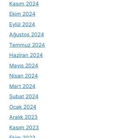
Kasım 2024
Ekim 2024
Eylül 2024
Ağustos 2024
Temmuz 2024
Haziran 2024
Mayıs 2024
Nisan 2024
Mart 2024
Şubat 2024
Ocak 2024
Aralık 2023
Kasım 2023
Ekim 2023