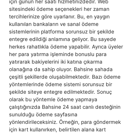
için günün her saati hizmetinizdedir. Web
sitesindeki ödeme seçenekleri her zaman
tercihlerinize göre uyarlanır. Bu, en yaygın
kullanılan bankaların ve sanal ödeme
sistemlerinin platforma sorunsuz bir şekilde
entegre edildiği anlamına geliyor. Bu sayede
herkes rahatlıkla ödeme yapabilir. Ayrıca üyeler
her para yatırma işleminde bonuslu para
yatırarak bakiyelerini iki katına çıkarma
olanağına da sahip oluyor. Bahsine sahada
çeşitli şekillerde oluşabilmektedir. Bazı ödeme
yöntemlerinde ödeme sistemi sorunsuz bir
şekilde siteye entegre edilmektedir. Sonuç
olarak bu yöntemle ödeme yapmaya
çalıştığınızda Bahsine 24 saat canlı desteğinin
sunulduğu ödeme sayfasına
yönlendirileceksiniz. Örneğin, para göndermek
için kart kullanırken, belirtilen alana kart