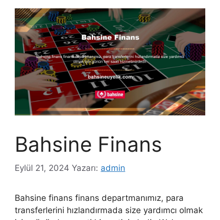
Bahsine Finans
Eylül 21, 2024
Yazarı:
admin
Bahsine finans finans departmanımız, para
transferlerini hızlandırmada size yardımcı olmak