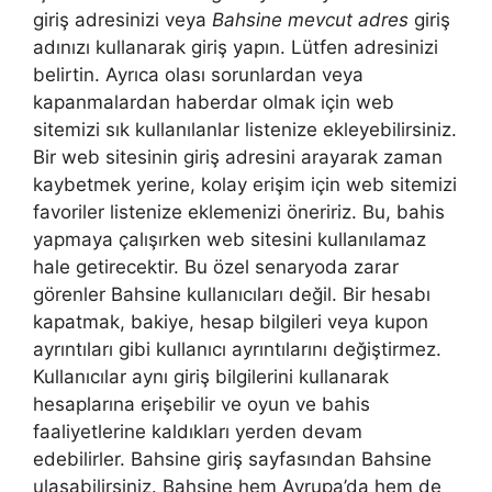
giriş adresinizi veya
Bahsine mevcut adres
giriş
adınızı kullanarak giriş yapın. Lütfen adresinizi
belirtin. Ayrıca olası sorunlardan veya
kapanmalardan haberdar olmak için web
sitemizi sık kullanılanlar listenize ekleyebilirsiniz.
Bir web sitesinin giriş adresini arayarak zaman
kaybetmek yerine, kolay erişim için web sitemizi
favoriler listenize eklemenizi öneririz. Bu, bahis
yapmaya çalışırken web sitesini kullanılamaz
hale getirecektir. Bu özel senaryoda zarar
görenler Bahsine kullanıcıları değil. Bir hesabı
kapatmak, bakiye, hesap bilgileri veya kupon
ayrıntıları gibi kullanıcı ayrıntılarını değiştirmez.
Kullanıcılar aynı giriş bilgilerini kullanarak
hesaplarına erişebilir ve oyun ve bahis
faaliyetlerine kaldıkları yerden devam
edebilirler. Bahsine giriş sayfasından Bahsine
ulaşabilirsiniz. Bahsine hem Avrupa’da hem de