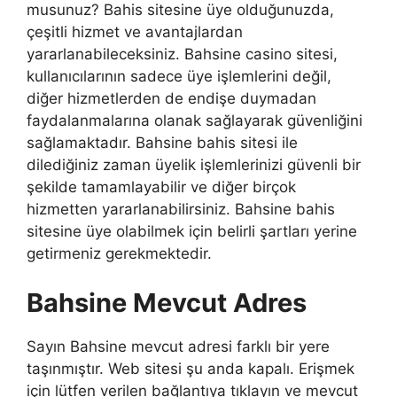
musunuz? Bahis sitesine üye olduğunuzda,
çeşitli hizmet ve avantajlardan
yararlanabileceksiniz. Bahsine casino sitesi,
kullanıcılarının sadece üye işlemlerini değil,
diğer hizmetlerden de endişe duymadan
faydalanmalarına olanak sağlayarak güvenliğini
sağlamaktadır. Bahsine bahis sitesi ile
dilediğiniz zaman üyelik işlemlerinizi güvenli bir
şekilde tamamlayabilir ve diğer birçok
hizmetten yararlanabilirsiniz. Bahsine bahis
sitesine üye olabilmek için belirli şartları yerine
getirmeniz gerekmektedir.
Bahsine Mevcut Adres
Sayın Bahsine mevcut adresi farklı bir yere
taşınmıştır. Web sitesi şu anda kapalı. Erişmek
için lütfen verilen bağlantıya tıklayın ve mevcut