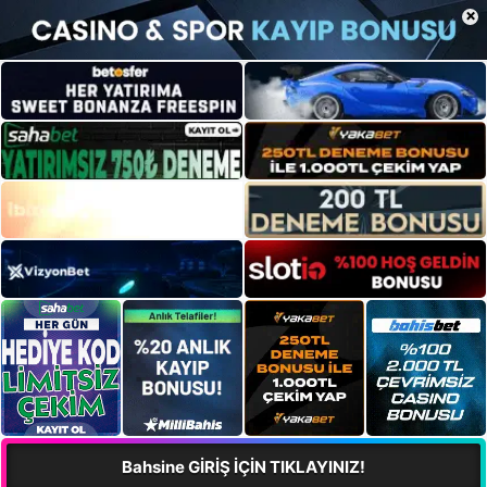
×
Bahsine GİRİŞ İÇİN TIKLAYINIZ!