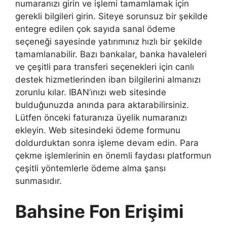
numaranızı girin ve işlemi tamamlamak için
gerekli bilgileri girin. Siteye sorunsuz bir şekilde
entegre edilen çok sayıda sanal ödeme
seçeneği sayesinde yatırımınız hızlı bir şekilde
tamamlanabilir. Bazı bankalar, banka havaleleri
ve çeşitli para transferi seçenekleri için canlı
destek hizmetlerinden iban bilgilerini almanızı
zorunlu kılar. IBAN’ınızı web sitesinde
bulduğunuzda anında para aktarabilirsiniz.
Lütfen önceki faturanıza üyelik numaranızı
ekleyin. Web sitesindeki ödeme formunu
doldurduktan sonra işleme devam edin. Para
çekme işlemlerinin en önemli faydası platformun
çeşitli yöntemlerle ödeme alma şansı
sunmasıdır.
Bahsine Fon Erişimi