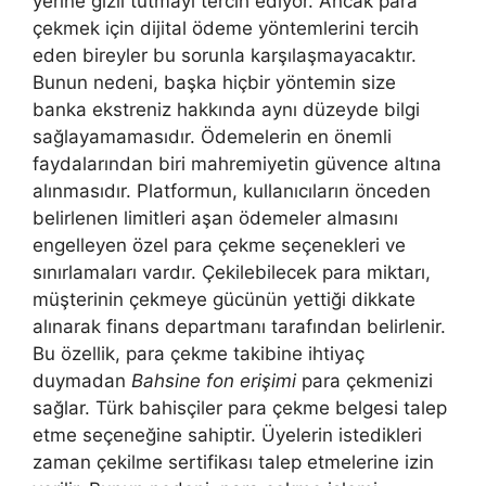
yerine gizli tutmayı tercih ediyor. Ancak para
çekmek için dijital ödeme yöntemlerini tercih
eden bireyler bu sorunla karşılaşmayacaktır.
Bunun nedeni, başka hiçbir yöntemin size
banka ekstreniz hakkında aynı düzeyde bilgi
sağlayamamasıdır. Ödemelerin en önemli
faydalarından biri mahremiyetin güvence altına
alınmasıdır. Platformun, kullanıcıların önceden
belirlenen limitleri aşan ödemeler almasını
engelleyen özel para çekme seçenekleri ve
sınırlamaları vardır. Çekilebilecek para miktarı,
müşterinin çekmeye gücünün yettiği dikkate
alınarak finans departmanı tarafından belirlenir.
Bu özellik, para çekme takibine ihtiyaç
duymadan
Bahsine fon erişimi
para çekmenizi
sağlar. Türk bahisçiler para çekme belgesi talep
etme seçeneğine sahiptir. Üyelerin istedikleri
zaman çekilme sertifikası talep etmelerine izin