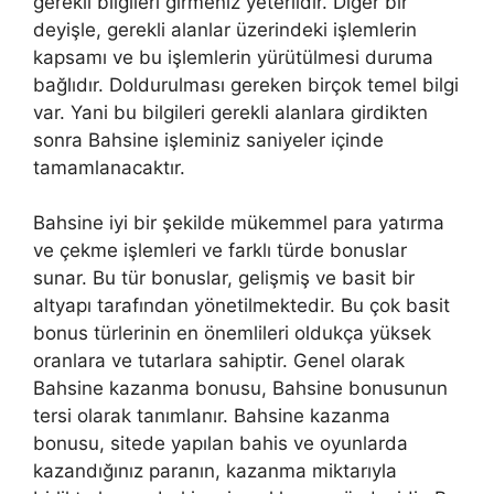
gerekli bilgileri girmeniz yeterlidir. Diğer bir
deyişle, gerekli alanlar üzerindeki işlemlerin
kapsamı ve bu işlemlerin yürütülmesi duruma
bağlıdır. Doldurulması gereken birçok temel bilgi
var. Yani bu bilgileri gerekli alanlara girdikten
sonra Bahsine işleminiz saniyeler içinde
tamamlanacaktır.
Bahsine iyi bir şekilde mükemmel para yatırma
ve çekme işlemleri ve farklı türde bonuslar
sunar. Bu tür bonuslar, gelişmiş ve basit bir
altyapı tarafından yönetilmektedir. Bu çok basit
bonus türlerinin en önemlileri oldukça yüksek
oranlara ve tutarlara sahiptir. Genel olarak
Bahsine kazanma bonusu, Bahsine bonusunun
tersi olarak tanımlanır. Bahsine kazanma
bonusu, sitede yapılan bahis ve oyunlarda
kazandığınız paranın, kazanma miktarıyla