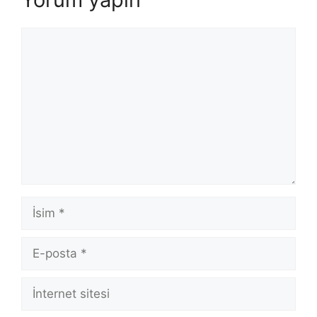
Yorum
İsim
E-
posta
İnternet
sitesi