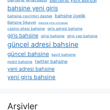
bahsine yeni giris
bahsine üyelik
bahsine çevrimiçi destek
Bahsine Şikayet
bahsine şifre sıfırlamak
casino sitesi bahsine
giris adresi bahsine
giris bahsine
girisi bahsine
giris yap bahsine
güncel adresi bahsine
güncel bahsine
kayit bahsine
twitter bahsine
mobil bahsine
yeni adresi bahsine
yeni giris bahsine
Arşivler