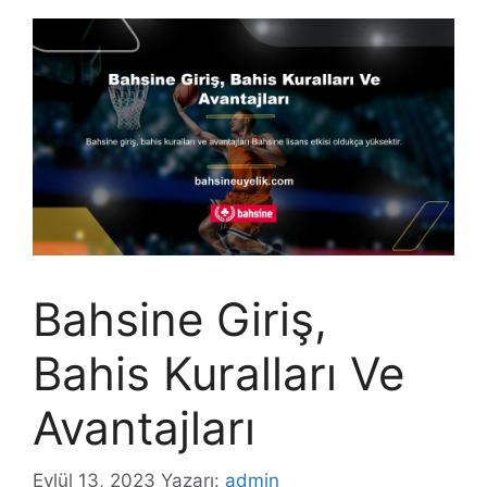
Bahsine Giriş,
Bahis Kuralları Ve
Avantajları
Eylül 13, 2023
Yazarı:
admin