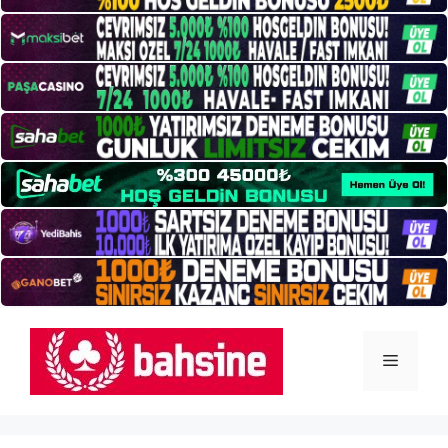
İçeriğe
atla
Menü