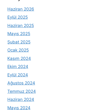
Haziran 2026
Eylül 2025
Haziran 2025
Mayıs 2025
Şubat 2025
Ocak 2025
Kasım 2024
Ekim 2024
Eylül 2024
Ağustos 2024
Temmuz 2024
Haziran 2024
Mayıs 2024