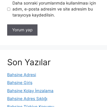
Daha sonraki yorumlarımda kullanılması için
adım, e-posta adresim ve site adresim bu
tarayıcıya kaydedilsin.
Son Yazılar
Bahsine Adresi
Bahsine Giriş
Bahsine Kolay İmzalama
Bahsine Adres Sıklığı
Bahsine Türkiye Konumu