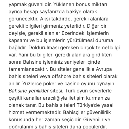
yapmak güvenlidir. Yüklenen bonus miktarı
ayrıca hesap sayfanızda bakiye olarak
görünecektir. Aksi takdirde, gerekli alanlara
gerekli bilgileri girmeniz yeterlidir. Diğer bir
deyişle, gerekli alanlar üzerindeki işlemlerin
kapsamı ve bu işlemlerin yürütülmesi duruma
bağlıdır. Doldurulması gereken birçok temel bilgi
var. Yani bu bilgileri gerekli alanlara girdikten
sonra Bahsine işleminiz saniyeler içinde
tamamlanacaktır. Bu siteler genellikle Avrupa
bahis siteleri veya offshore bahis siteleri olarak
anılır. Yüzlerce poker ve casino oyunu oynayın.
Bahsine yenilikler
sitesi, Türk oyun severlerle
çeşitli kanallar aracılığıyla iletişim kurmanıza
olanak tanır. Bu bahis siteleri Türkiye’de yasal
hizmet vermemektedir. Bahisçiler güvenilirlik
konusunda her zaman seçicidir. Güvenilir ve
doğrulanmış bahis siteleri daha popülerdir.