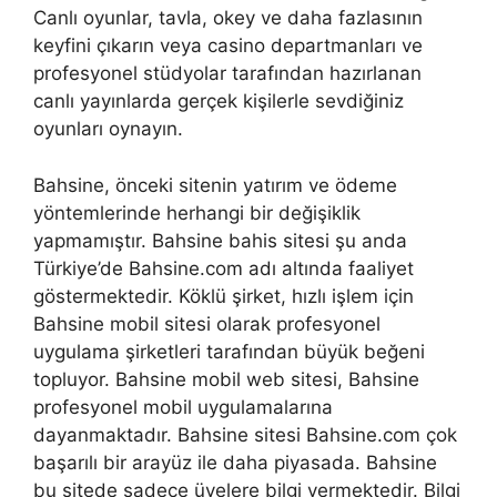
Canlı oyunlar, tavla, okey ve daha fazlasının
keyfini çıkarın veya casino departmanları ve
profesyonel stüdyolar tarafından hazırlanan
canlı yayınlarda gerçek kişilerle sevdiğiniz
oyunları oynayın.
Bahsine, önceki sitenin yatırım ve ödeme
yöntemlerinde herhangi bir değişiklik
yapmamıştır. Bahsine bahis sitesi şu anda
Türkiye’de Bahsine.com adı altında faaliyet
göstermektedir. Köklü şirket, hızlı işlem için
Bahsine mobil sitesi olarak profesyonel
uygulama şirketleri tarafından büyük beğeni
topluyor. Bahsine mobil web sitesi, Bahsine
profesyonel mobil uygulamalarına
dayanmaktadır. Bahsine sitesi Bahsine.com çok
başarılı bir arayüz ile daha piyasada. Bahsine
bu sitede sadece üyelere bilgi vermektedir. Bilgi