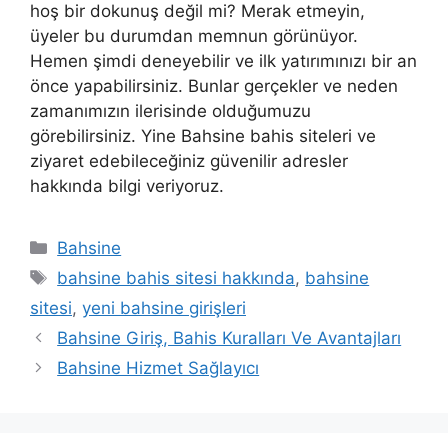
hoş bir dokunuş değil mi? Merak etmeyin,
üyeler bu durumdan memnun görünüyor.
Hemen şimdi deneyebilir ve ilk yatırımınızı bir an
önce yapabilirsiniz. Bunlar gerçekler ve neden
zamanımızın ilerisinde olduğumuzu
görebilirsiniz. Yine Bahsine bahis siteleri ve
ziyaret edebileceğiniz güvenilir adresler
hakkında bilgi veriyoruz.
Kategoriler
Bahsine
Etiketler
bahsine bahis sitesi hakkında
,
bahsine
sitesi
,
yeni bahsine girişleri
Bahsine Giriş, Bahis Kuralları Ve Avantajları
Bahsine Hizmet Sağlayıcı