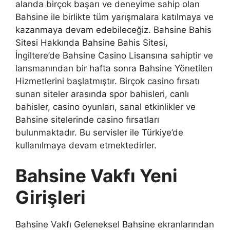
alanda birçok başarı ve deneyime sahip olan
Bahsine ile birlikte tüm yarışmalara katılmaya ve
kazanmaya devam edebileceğiz. Bahsine Bahis
Sitesi Hakkında Bahsine Bahis Sitesi,
İngiltere’de Bahsine Casino Lisansına sahiptir ve
lansmanından bir hafta sonra Bahsine Yönetilen
Hizmetlerini başlatmıştır. Birçok casino fırsatı
sunan siteler arasında spor bahisleri, canlı
bahisler, casino oyunları, sanal etkinlikler ve
Bahsine sitelerinde casino fırsatları
bulunmaktadır. Bu servisler ile Türkiye’de
kullanılmaya devam etmektedirler.
Bahsine Vakfı Yeni
Girişleri
Bahsine Vakfı Geleneksel Bahsine ekranlarından