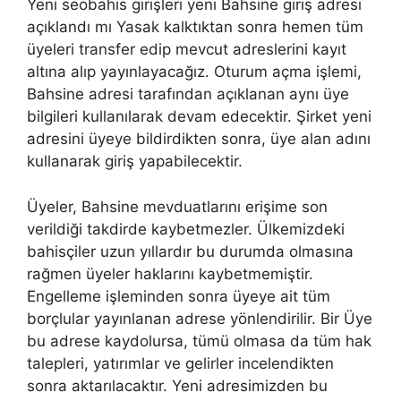
Yeni seobahis girişleri yeni Bahsine giriş adresi
açıklandı mı Yasak kalktıktan sonra hemen tüm
üyeleri transfer edip mevcut adreslerini kayıt
altına alıp yayınlayacağız. Oturum açma işlemi,
Bahsine adresi tarafından açıklanan aynı üye
bilgileri kullanılarak devam edecektir. Şirket yeni
adresini üyeye bildirdikten sonra, üye alan adını
kullanarak giriş yapabilecektir.
Üyeler, Bahsine mevduatlarını erişime son
verildiği takdirde kaybetmezler. Ülkemizdeki
bahisçiler uzun yıllardır bu durumda olmasına
rağmen üyeler haklarını kaybetmemiştir.
Engelleme işleminden sonra üyeye ait tüm
borçlular yayınlanan adrese yönlendirilir. Bir Üye
bu adrese kaydolursa, tümü olmasa da tüm hak
talepleri, yatırımlar ve gelirler incelendikten
sonra aktarılacaktır. Yeni adresimizden bu