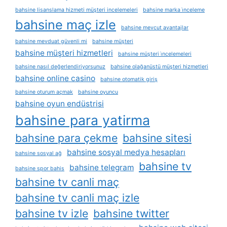
bahsine lisanslama hizmeti müşteri incelemeleri
bahsine marka i̇nceleme
bahsine maç izle
bahsine mevcut avantajlar
bahsine mevduat güvenli mi
bahsine müşteri
bahsine müşteri hizmetleri
bahsine müşteri i̇ncelemeleri
bahsine nasıl değerlendiriyorsunuz
bahsine olağanüstü müşteri hizmetleri
bahsine online casino
bahsine otomatik giriş
bahsine oturum açmak
bahsine oyuncu
bahsine oyun endüstrisi
bahsine para yatirma
bahsine para çekme
bahsine sitesi
bahsine sosyal medya hesapları
bahsine sosyal ağ
bahsine tv
bahsine telegram
bahsine spor bahis
bahsine tv canli maç
bahsine tv canli maç izle
bahsine tv izle
bahsine twitter