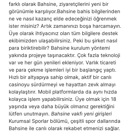
farklı olarak Bahsine, ziyaretçilerini yeni bir
görünümle karşılıyor.Bahsine bahis bilgilerinden
ne ve nasıl kazanç elde edeceğinizi öğrenmek
ister misiniz? Artık zamanınızı boşa harcamayın.
Üye olarak ihtiyacınız olan tüm bilgilere destek
ekibimizden ulaşabilirsiniz. Peki bu şirket nasıl
para biriktirebilir? Bahsine kurulum yöntemi
yakında projeye taşınacaktır. Çok fazla teknoloji
var ve her gün yenileri ekleniyor. Varlık ticareti
ve para çekme işlemleri iyi bir başlangıç ​​yaptı.
Hızlı bir altyapıya sahip olmak, aktif bir canlı
casinoyu sürdürmeyi ve hayattan zevk almayı
kolaylaştırır. Mobil platformlarda da aynı hızda
kolayca işlem yapabilirsiniz. Üye olmak için 18
yaşında veya daha büyük olmanız gerektiğini
lütfen unutmayın.
Bahsine vakfı yeni girişleri
Kurumsal Sporlar bölümü, çeşitli spor dallarında
Bahsine ile canlı olarak rekabet etmenizi sağlar.